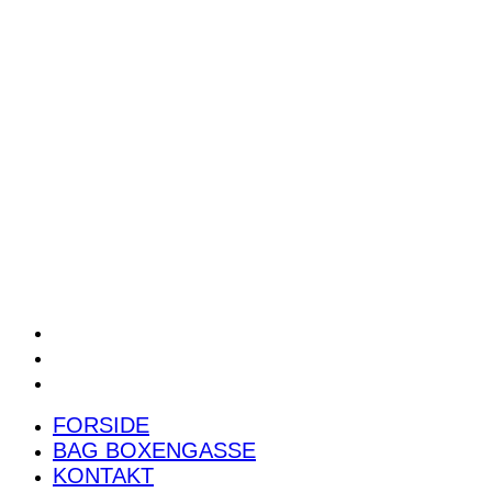
POWER RANKING
PODCAST
PRESSEMEDDELELSER
BILTEST
FORSIDE
BAG BOXENGASSE
KONTAKT
FORSIDE
BAG BOXENGASSE
KONTAKT