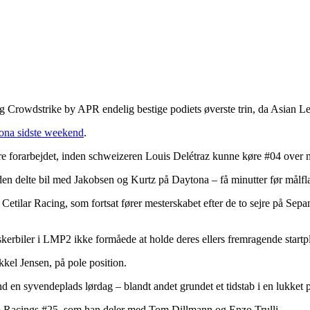
Crowdstrike by APR endelig bestige podiets øverste trin, da Asian Le M
tona sidste weekend
.
e forarbejdet, inden schweizeren Louis Delétraz kunne køre #04 over m
n delte bil med Jakobsen og Kurtz på Daytona – få minutter før målflag
Cetilar Racing, som fortsat fører mesterskabet efter de to sejre på Sepan
kerbiler i LMP2 ikke formåede at holde deres ellers fremragende startpl
el Jensen, på pole position.
en syvendeplads lørdag – blandt andet grundet et tidstab i en lukket pi
o Racings #25, som han deler med Tom Dillmann og Enzo Trulli.