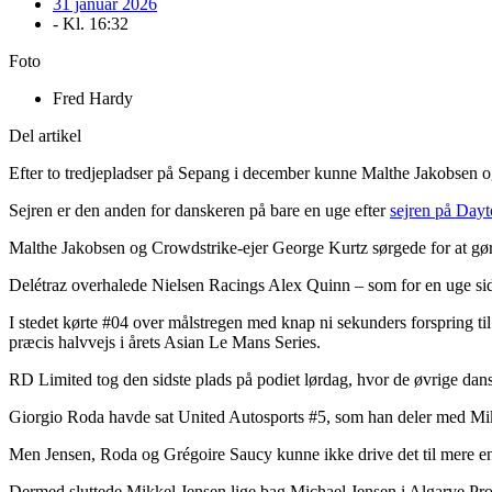
31 januar 2026
- Kl.
16:32
Foto
Fred Hardy
Del artikel
Efter to tredjepladser på Sepang i december kunne Malthe Jakobsen og 
Sejren er den anden for danskeren på bare en uge efter
sejren på Day
Malthe Jakobsen og Crowdstrike-ejer George Kurtz sørgede for at gør
Delétraz overhalede Nielsen Racings Alex Quinn – som for en uge side
I stedet kørte #04 over målstregen med knap ni sekunders forspring til 
præcis halvvejs i årets Asian Le Mans Series.
RD Limited tog den sidste plads på podiet lørdag, hvor de øvrige dans
Giorgio Roda havde sat United Autosports #5, som han deler med Mikk
Men Jensen, Roda og Grégoire Saucy kunne ikke drive det til mere end 
Dermed sluttede Mikkel Jensen lige bag Michael Jensen i Algarve Pr