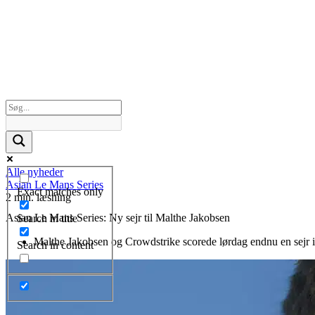
Alle nyheder
Asian Le Mans Series
Exact matches only
2 min. læsning
Asian Le Mans Series: Ny sejr til Malthe Jakobsen
Search in title
Malthe Jakobsen og Crowdstrike scorede lørdag endnu en sejr i
Search in content