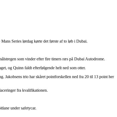
ans Series lørdag kørte det første af to løb i Dubai.
ålstregen som vinder efter fire timers ræs på Dubai Autodrome.
et, og Quinn faldt efterfølgende helt ned som otter.
g. Jakobsens trio har skåret pointforskellen ned fra 20 til 13 point her
aceringer fra kvalifikationen.
tlane under safetycar.