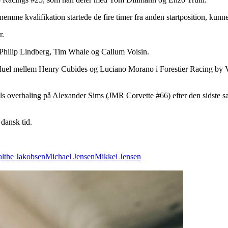
mme kvalifikation startede de fire timer fra anden startposition, kunne 
r.
d Philip Lindberg, Tim Whale og Callum Voisin.
e duel mellem Henry Cubides og Luciano Morano i Forestier Racing by 
s overhaling på Alexander Sims (JMR Corvette #66) efter den sidste sa
dansk tid.
lthe Jakobsen
Michael Jensen
Mikkel Jensen