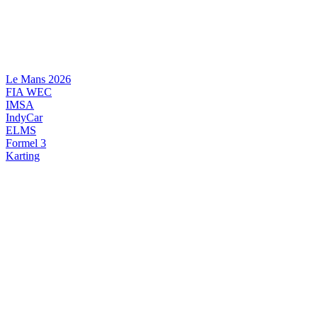
Videre
til
indhold
Le Mans 2026
FIA WEC
IMSA
IndyCar
ELMS
Formel 3
Karting
DANSK MOTORSPORT
INTERNATIONAL MOTORSPORT
ARTIKELSERIER