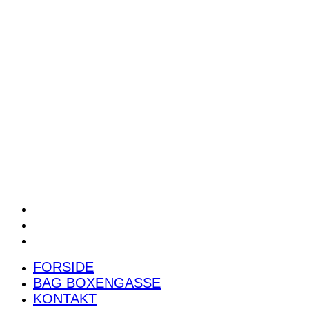
POWER RANKING
PODCAST
PRESSEMEDDELELSER
BILTEST
FORSIDE
BAG BOXENGASSE
KONTAKT
FORSIDE
BAG BOXENGASSE
KONTAKT