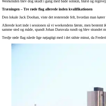
Weekenden blev dog skudt i gang med både solskin, blæst og regnvejr
Træningen – Tre røde flag allerede inden kvalifikationen
Den lokale Jack Doohan, viste det resterende felt, hvordan man kører 
Allerede kort inde i sessionen så vi weekendens første, men bestemt 
samme sted og måde, spandt Johan Daruvala rundt og blev strandet m
Tredje røde flag nåede lige nøjagtigt med i det sidste minut, da Frede