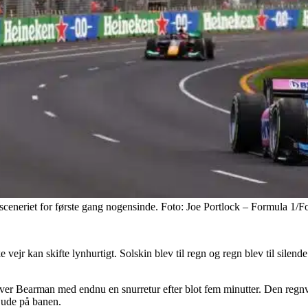
sceneriet for første gang nogensinde. Foto: Joe Portlock – Formula 1/
e vejr kan skifte lynhurtigt. Solskin blev til regn og regn blev til sile
Oliver Bearman med endnu en snurretur efter blot fem minutter. Den regn
 ude på banen.