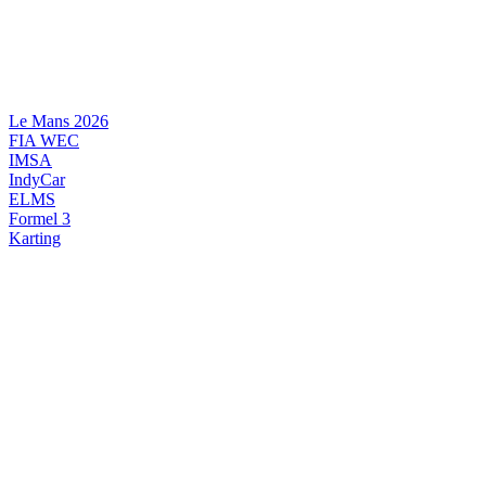
Videre
til
indhold
Le Mans 2026
FIA WEC
IMSA
IndyCar
ELMS
Formel 3
Karting
DANSK MOTORSPORT
INTERNATIONAL MOTORSPORT
ARTIKELSERIER