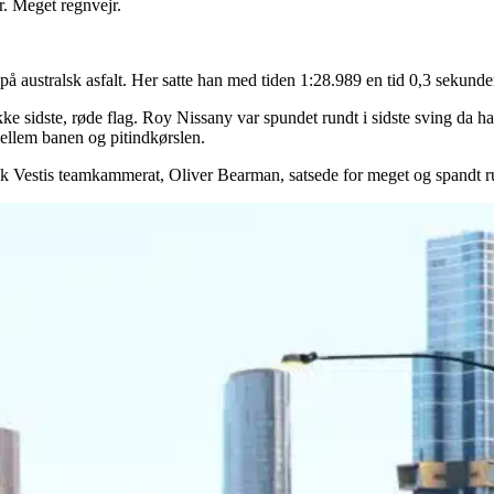
. Meget regnvejr.
på australsk asfalt. Her satte han med tiden 1:28.989 en tid 0,3 sekunde
ikke sidste, røde flag. Roy Nissany var spundet rundt i sidste sving d
ellem banen og pitindkørslen.
rik Vestis teamkammerat, Oliver Bearman, satsede for meget og spandt ru