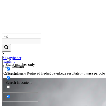
Alle nyheder
Formel 2
Exact matches only
3 min. læsning
F2: Australien – Regnvåd fredag påvirkede resultatet – Iwasa på pole
Search in title
Search in content