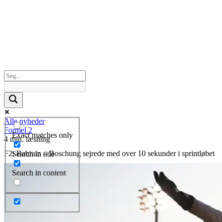
Alle nyheder
Formel 2
Exact matches only
4 min. læsning
F2: Bahrain – Boschung sejrede med over 10 sekunder i sprintløbet
Search in title
Search in content