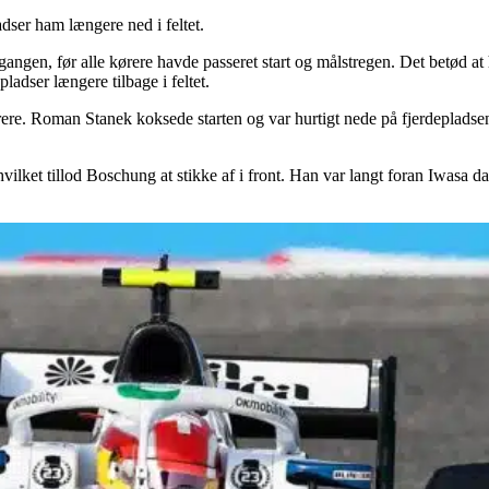
adser ham længere ned i feltet.
en, før alle kørere havde passeret start og målstregen. Det betød at han
pladser længere tilbage i feltet.
ere. Roman Stanek koksede starten og var hurtigt nede på fjerdepladsen
t tillod Boschung at stikke af i front. Han var langt foran Iwasa da D