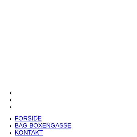
POWER RANKING
PODCAST
PRESSEMEDDELELSER
BILTEST
FORSIDE
BAG BOXENGASSE
KONTAKT
FORSIDE
BAG BOXENGASSE
KONTAKT