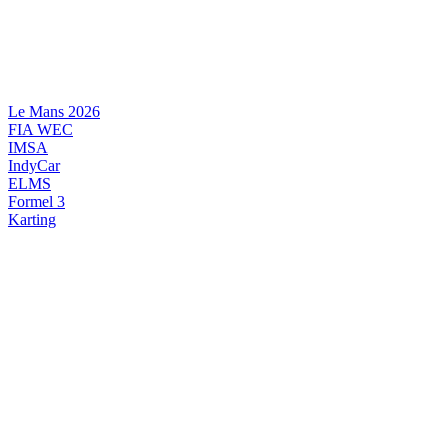
Videre
til
indhold
Le Mans 2026
FIA WEC
IMSA
IndyCar
ELMS
Formel 3
Karting
DANSK MOTORSPORT
INTERNATIONAL MOTORSPORT
ARTIKELSERIER