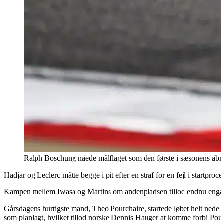
Ralph Boschung nåede målflaget som den første i sæsonens åb
Hadjar og Leclerc måtte begge i pit efter en straf for en fejl i startpr
Kampen mellem Iwasa og Martins om andenpladsen tillod endnu engan
Gårsdagens hurtigste mand, Theo Pourchaire, startede løbet helt nede 
som planlagt, hvilket tillod norske Dennis Hauger at komme forbi Pou