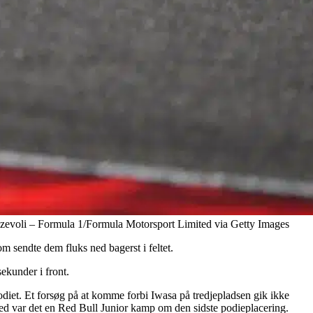
zzevoli – Formula 1/Formula Motorsport Limited via Getty Images
om sendte dem fluks ned bagerst i feltet.
kunder i front.
odiet. Et forsøg på at komme forbi Iwasa på tredjepladsen gik ikke
med var det en Red Bull Junior kamp om den sidste podieplacering.