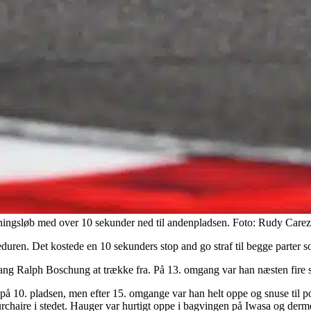
ningsløb med over 10 sekunder ned til andenpladsen. Foto: Rudy Care
oceduren. Det kostede en 10 sekunders stop and go straf til begge parter s
g Ralph Boschung at trække fra. På 13. omgang var han næsten fire se
på 10. pladsen, men efter 15. omgange var han helt oppe og snuse til p
rchaire i stedet. Hauger var hurtigt oppe i bagvingen på Iwasa og der