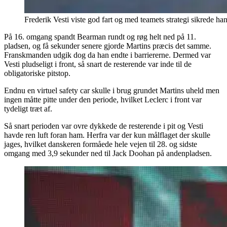
Frederik Vesti viste god fart og med teamets strategi sikrede 
På 16. omgang spandt Bearman rundt og røg helt ned på 11.
pladsen, og få sekunder senere gjorde Martins præcis det samme.
Franskmanden udgik dog da han endte i barriererne. Dermed var
Vesti pludseligt i front, så snart de resterende var inde til de
obligatoriske pitstop.
Endnu en virtuel safety car skulle i brug grundet Martins uheld men
ingen måtte pitte under den periode, hvilket Leclerc i front var
tydeligt træt af.
Så snart perioden var ovre dykkede de resterende i pit og Vesti
havde ren luft foran ham. Herfra var der kun målflaget der skulle
jages, hvilket danskeren formåede hele vejen til 28. og sidste
omgang med 3,9 sekunder ned til Jack Doohan på andenpladsen.