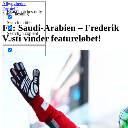
Alle nyheder
Formel 2
Exact matches only
3 min. læsning
Search in title
F2: Saudi-Arabien – Frederik
Search in content
Vesti vinder featureløbet!