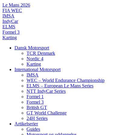
Videre
Le Mans 2026
til
FIA WEC
indhold
IMSA
IndyCar
ELMS
Formel 3
Karting
Dansk Motorsport
TCR Denmark
Nordic 4
Karting
International Motorsport
IMSA
WEC – World Endurance Championship
ELMS – European Le Mans Series
NTT IndyCar Series
Formel 1
Formel 3
British GT
GT World Challenge
24H Series
Artikelserier
Guides
Motorsport og uddannelse