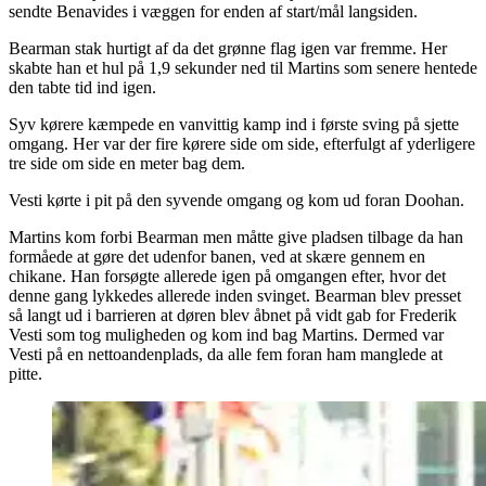
sendte Benavides i væggen for enden af start/mål langsiden.
Bearman stak hurtigt af da det grønne flag igen var fremme. Her
skabte han et hul på 1,9 sekunder ned til Martins som senere hentede
den tabte tid ind igen.
Syv kørere kæmpede en vanvittig kamp ind i første sving på sjette
omgang. Her var der fire kørere side om side, efterfulgt af yderligere
tre side om side en meter bag dem.
Vesti kørte i pit på den syvende omgang og kom ud foran Doohan.
Martins kom forbi Bearman men måtte give pladsen tilbage da han
formåede at gøre det udenfor banen, ved at skære gennem en
chikane. Han forsøgte allerede igen på omgangen efter, hvor det
denne gang lykkedes allerede inden svinget. Bearman blev presset
så langt ud i barrieren at døren blev åbnet på vidt gab for Frederik
Vesti som tog muligheden og kom ind bag Martins. Dermed var
Vesti på en nettoandenplads, da alle fem foran ham manglede at
pitte.