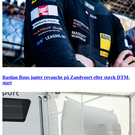
Bastian Buus jagter revanche på Zandvoort efter stærk DTM-
start