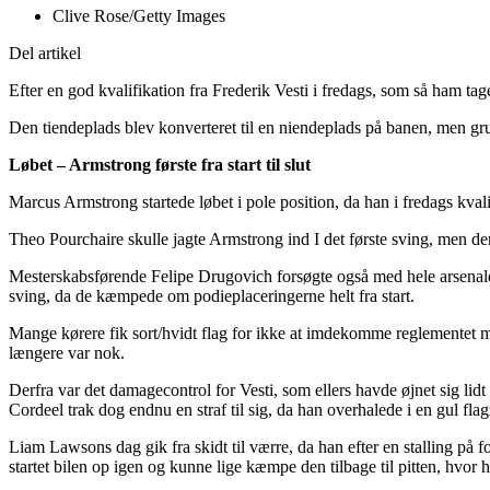
Clive Rose/Getty Images
Del artikel
Efter en god kvalifikation fra Frederik Vesti i fredags, som så ham tag
Den tiendeplads blev konverteret til en niendeplads på banen, men grund
Løbet – Armstrong første fra start til slut
Marcus Armstrong startede løbet i pole position, da han i fredags kva
Theo Pourchaire skulle jagte Armstrong ind I det første sving, men den 
Mesterskabsførende Felipe Drugovich forsøgte også med hele arsenal
sving, da de kæmpede om podieplaceringerne helt fra start.
Mange kørere fik sort/hvidt flag for ikke at imdekomme reglementet med
længere var nok.
Derfra var det damagecontrol for Vesti, som ellers havde øjnet sig lidt 
Cordeel trak dog endnu en straf til sig, da han overhalede i en gul flag
Liam Lawsons dag gik fra skidt til værre, da han efter en stalling på 
startet bilen op igen og kunne lige kæmpe den tilbage til pitten, hvor h