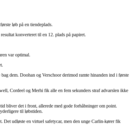
første løb på en tiendeplads.
esultat konverteret til en 12. plads på papiret.
uren var optimal.
t.
e bag dem. Doohan og Verschoor derimod ramte hinanden ind i første
well, Cordeel og Merhi fik alle en fem sekunders straf advarslen ikke
 tid bliver det i front, allerede med gode forhåbninger om point.
derligere til løbstiden.
. Det udløste en virtuel safetycar, men den unge Carlin-kører fik