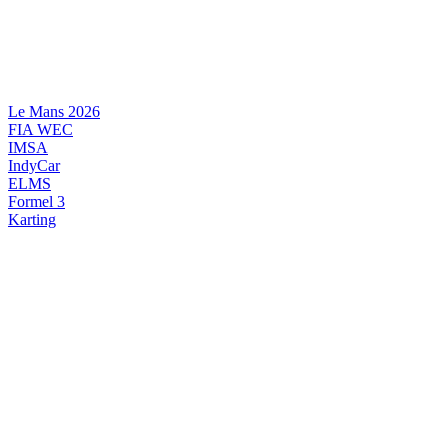
Videre
til
indhold
Le Mans 2026
FIA WEC
IMSA
IndyCar
ELMS
Formel 3
Karting
DANSK MOTORSPORT
INTERNATIONAL MOTORSPORT
ARTIKELSERIER