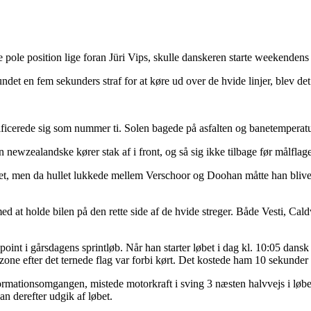
e pole position lige foran Jüri Vips, skulle danskeren starte weekendens 
et en fem sekunders straf for at køre ud over de hvide linjer, blev det r
lificerede sig som nummer ti. Solen bagede på asfalten og banetemperat
newzealandske kører stak af i front, og så sig ikke tilbage før målflage
et, men da hullet lukkede mellem Verschoor og Doohan måtte han bliv
 at holde bilen på den rette side af de hvide streger. Både Vesti, Cald
point i gårsdagens sprintløb. Når han starter løbet i dag kl. 10:05 dansk
zone efter det ternede flag var forbi kørt. Det kostede ham 10 sekunder y
formationsomgangen, mistede motorkraft i sving 3 næsten halvvejs i løbet
an derefter udgik af løbet.