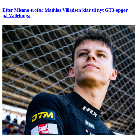
Efter Misano-trofæ: Mathias Villadsen klar til nyt GT3-opgør
på Vallelunga