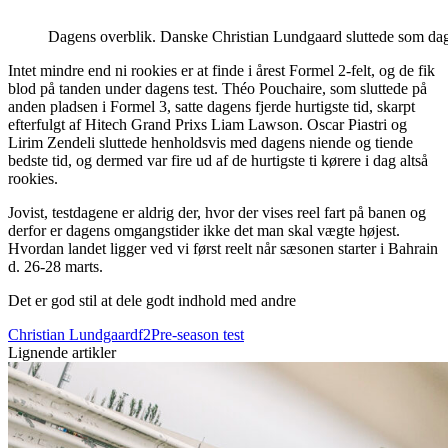
Dagens overblik. Danske Christian Lundgaard sluttede som dage
Intet mindre end ni rookies er at finde i årest Formel 2-felt, og de fik
blod på tanden under dagens test. Théo Pouchaire, som sluttede på
anden pladsen i Formel 3, satte dagens fjerde hurtigste tid, skarpt
efterfulgt af Hitech Grand Prixs Liam Lawson. Oscar Piastri og
Lirim Zendeli sluttede henholdsvis med dagens niende og tiende
bedste tid, og dermed var fire ud af de hurtigste ti kørere i dag altså
rookies.
Jovist, testdagene er aldrig der, hvor der vises reel fart på banen og
derfor er dagens omgangstider ikke det man skal vægte højest.
Hvordan landet ligger ved vi først reelt når sæsonen starter i Bahrain
d. 26-28 marts.
Det er god stil at dele godt indhold med andre
Christian Lundgaard
f2
Pre-season test
Lignende artikler