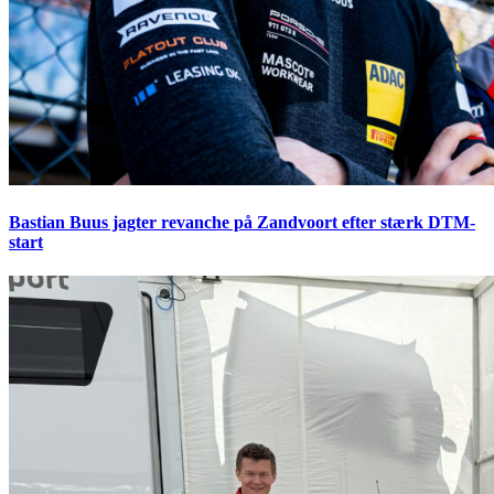
Bastian Buus jagter revanche på Zandvoort efter stærk DTM-
start