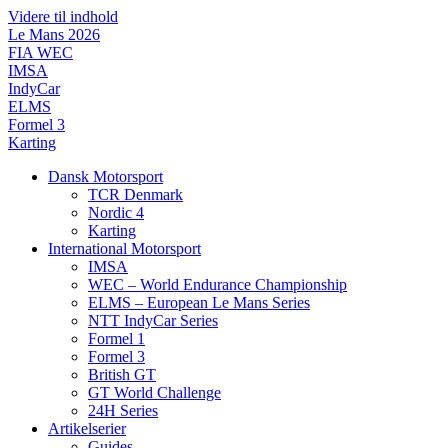
Videre til indhold
Le Mans 2026
FIA WEC
IMSA
IndyCar
ELMS
Formel 3
Karting
Dansk Motorsport
TCR Denmark
Nordic 4
Karting
International Motorsport
IMSA
WEC – World Endurance Championship
ELMS – European Le Mans Series
NTT IndyCar Series
Formel 1
Formel 3
British GT
GT World Challenge
24H Series
Artikelserier
Guides