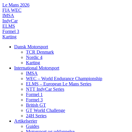
Videre
Le Mans 2026
til
FIA WEC
indhold
IMSA
IndyCar
ELMS
Formel 3
Karting
Dansk Motorsport
TCR Denmark
Nordic 4
Karting
International Motorsport
IMSA
WEC – World Endurance Championship
ELMS – European Le Mans Series
NTT IndyCar Series
Formel 1
Formel 3
British GT
GT World Challenge
24H Series
Artikelserier
Guides
Motorsport og uddannelse