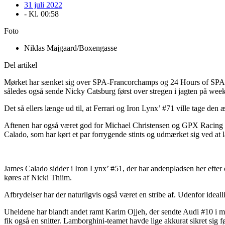
31 juli 2022
- Kl.
00:58
Foto
Niklas Majgaard/Boxengasse
Del artikel
Mørket har sænket sig over SPA-Francorchamps og 24 Hours of SPA, so
således også sende Nicky Catsburg først over stregen i jagten på weeke
Det så ellers længe ud til, at Ferrari og Iron Lynx’ #71 ville tage de
Aftenen har også været god for Michael Christensen og GPX Racing såv
Calado, som har kørt et par forrygende stints og udmærket sig ved at 
James Calado sidder i Iron Lynx’ #51, der har andenpladsen her efter 
køres af Nicki Thiim.
Afbrydelser har der naturligvis også været en stribe af. Udenfor ideal
Uheldene har blandt andet ramt Karim Ojjeh, der sendte Audi #10 i mu
fik også en snitter. Lamborghini-teamet havde lige akkurat sikret sig