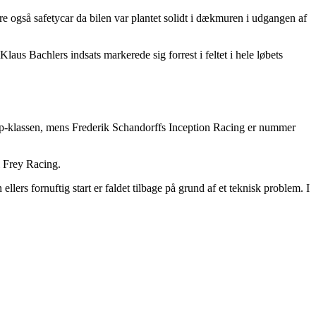
e også safetycar da bilen var plantet solidt i dækmuren i udgangen af
aus Bachlers indsats markerede sig forrest i feltet i hele løbets
Cup-klassen, mens Frederik Schandorffs Inception Racing er nummer
l Frey Racing.
rs fornuftig start er faldet tilbage på grund af et teknisk problem. I