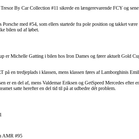
 – Tresor By Car Collection #11 sikrede en længerevarende FCY og sener
Porsche med #54, som ellers startede fra pole position og takket være Kl
ke bilen ud af løbet.
Cup er Michelle Gatting i bilen hos Iron Dames og fører aktuelt Gold 
 på en tredjeplads i klassen, mens klassen føres af Lamborghinis Emi
 er en del af, mens Valdemar Eriksen og GetSpeed Mercedes efter en elle
eamet satte herefter en del tid til på at udbedre dét problem.
1
an AMR #95