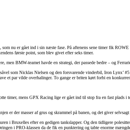
m nu er gået ind i sin næste fase. På aftenens sene timer fik ROWE b
ndens første point, som blev givet efter seks timer.
n ære, men BMW-teamet havde en strategi, der passede bedre – og Ferrari
el som Nicklas Nielsen og den forsvarende vinderbil, Iron Lynx’ #51, 
lave et par vilde overhalinger. To gange er briten kørt forbi en konkurr
otte timer, mens GPX Racing lige er gået ind til stop fra en fast plad
linjen er der masser af grus og skrammel på banen, og det giver selvsagt
ren i Bruxelles efter en gedigen tankslapper. Og den tidligere polesit
 føringen i PRO-klassen da de fik en punktering og tabte enorme mængder