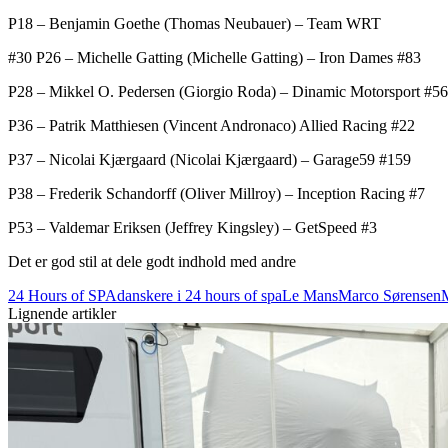
P18 – Benjamin Goethe (Thomas Neubauer) – Team WRT
#30 P26 – Michelle Gatting (Michelle Gatting) – Iron Dames #83
P28 – Mikkel O. Pedersen (Giorgio Roda) – Dinamic Motorsport #56
P36 – Patrik Matthiesen (Vincent Andronaco) Allied Racing #22
P37 – Nicolai Kjærgaard (Nicolai Kjærgaard) – Garage59 #159
P38 – Frederik Schandorff (Oliver Millroy) – Inception Racing #7
P53 – Valdemar Eriksen (Jeffrey Kingsley) – GetSpeed #3
Det er god stil at dele godt indhold med andre
24 Hours of SPA
danskere i 24 hours of spa
Le Mans
Marco Sørensen
M
Lignende artikler