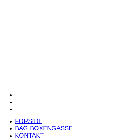
POWER RANKING
PODCAST
PRESSEMEDDELELSER
BILTEST
FORSIDE
BAG BOXENGASSE
KONTAKT
FORSIDE
BAG BOXENGASSE
KONTAKT