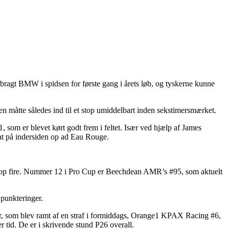
ragt BMW i spidsen for første gang i årets løb, og tyskerne kunne
en måtte således ind til et stop umiddelbart inden sekstimersmærket.
som er blevet kørt godt frem i feltet. Især ved hjælp af James
ent på indersiden op ad Eau Rouge.
s i top fire. Nummer 12 i Pro Cup er Beechdean AMR’s #95, som aktuelt
 punkteringer.
ter, som blev ramt af en straf i formiddags, Orange1 KPAX Racing #6,
 tid. De er i skrivende stund P26 overall.