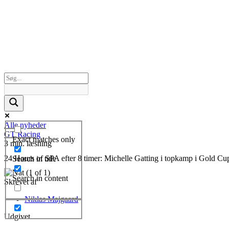
Alle nyheder
GT Racing
Exact matches only
3 min. læsning
24 Hours of SPA efter 8 timer: Michelle Gatting i topkamp i Gold Cu
Search in title
Search in content
Skrevet af
Niklas Majgaard
Udgivet