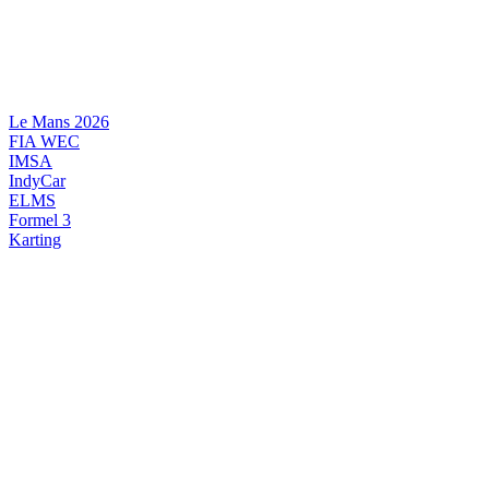
Videre
til
indhold
Le Mans 2026
FIA WEC
IMSA
IndyCar
ELMS
Formel 3
Karting
DANSK MOTORSPORT
INTERNATIONAL MOTORSPORT
ARTIKELSERIER