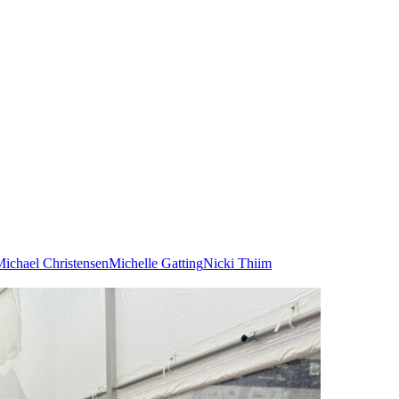
ichael Christensen
Michelle Gatting
Nicki Thiim