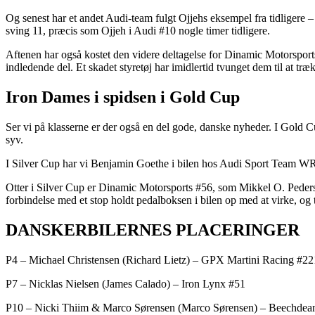
Og senest har et andet Audi-team fulgt Ojjehs eksempel fra tidligere
sving 11, præcis som Ojjeh i Audi #10 nogle timer tidligere.
Aftenen har også kostet den videre deltagelse for Dinamic Motorsports 
indledende del. Et skadet styretøj har imidlertid tvunget dem til at træk
Iron Dames i spidsen i Gold Cup
Ser vi på klasserne er der også en del gode, danske nyheder. I Gold 
syv.
I Silver Cup har vi Benjamin Goethe i bilen hos Audi Sport Team WRT
Otter i Silver Cup er Dinamic Motorsports #56, som Mikkel O. Pedersen
forbindelse med et stop holdt pedalboksen i bilen op med at virke, og t
DANSKERBILERNES PLACERINGER
P4 – Michael Christensen (Richard Lietz) – GPX Martini Racing #22
P7 – Nicklas Nielsen (James Calado) – Iron Lynx #51
P10 – Nicki Thiim & Marco Sørensen (Marco Sørensen) – Beechde