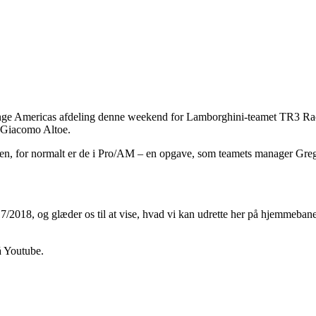
enge Americas afdeling denne weekend for Lamborghini-teamet TR3 Raci
d Giacomo Altoe.
rien, for normalt er de i Pro/AM – en opgave, som teamets manager Greg
 2017/2018, og glæder os til at vise, hvad vi kan udrette her på hjemmeb
å Youtube.