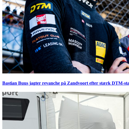
Bastian Buus jagter revanche på Zandvoort efter stærk DTM-sta