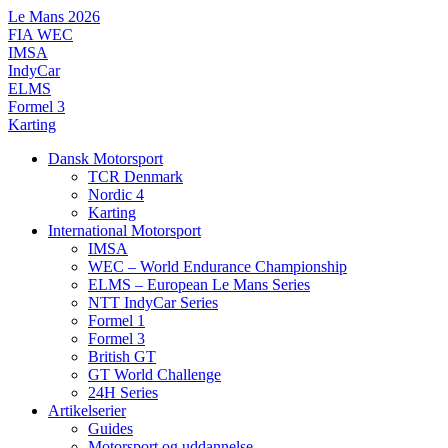
Videre
Le Mans 2026
til
FIA WEC
indhold
IMSA
IndyCar
ELMS
Formel 3
Karting
Dansk Motorsport
TCR Denmark
Nordic 4
Karting
International Motorsport
IMSA
WEC – World Endurance Championship
ELMS – European Le Mans Series
NTT IndyCar Series
Formel 1
Formel 3
British GT
GT World Challenge
24H Series
Artikelserier
Guides
Motorsport og uddannelse