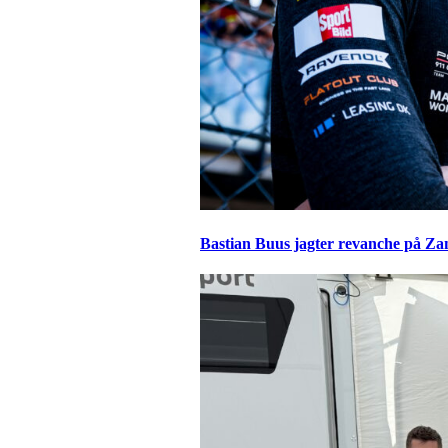
Bastian Buus jagter revanche på Za