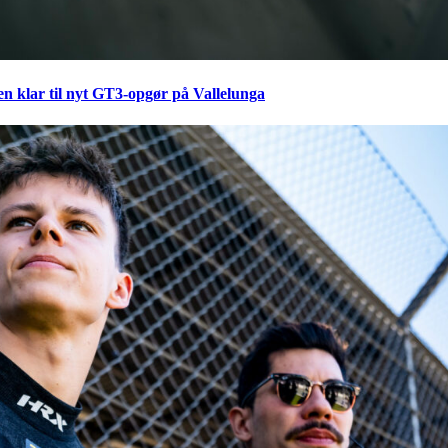
en klar til nyt GT3-opgør på Vallelunga