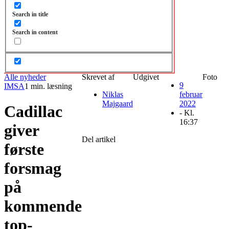
Search in title
Search in content
Alle nyheder
Skrevet af
Udgivet
Foto
9
IMSA
1 min. læsning
Niklas
februar
Majgaard
2022
Cadillac
- Kl.
16:37
giver
Del artikel
første
forsmag
på
kommende
top-