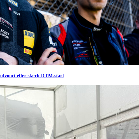
ndvoort efter stærk DTM-start