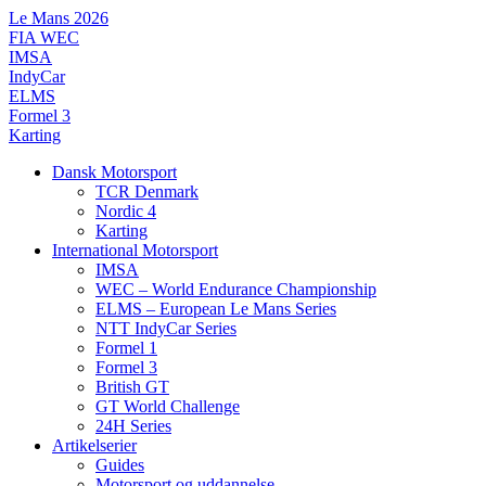
Videre
Le Mans 2026
til
FIA WEC
indhold
IMSA
IndyCar
ELMS
Formel 3
Karting
Dansk Motorsport
TCR Denmark
Nordic 4
Karting
International Motorsport
IMSA
WEC – World Endurance Championship
ELMS – European Le Mans Series
NTT IndyCar Series
Formel 1
Formel 3
British GT
GT World Challenge
24H Series
Artikelserier
Guides
Motorsport og uddannelse