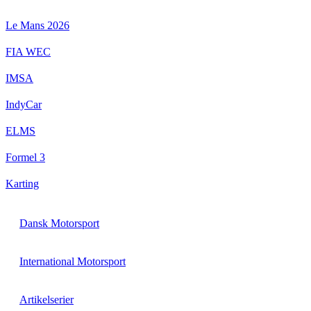
Videre
til
Le Mans 2026
indhold
FIA WEC
IMSA
IndyCar
ELMS
Formel 3
Karting
Dansk Motorsport
International Motorsport
Artikelserier