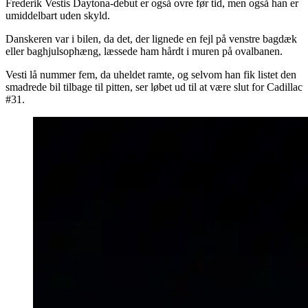
Frederik Vestis Daytona-debut er også ovre før tid, men også han er
umiddelbart uden skyld.
Danskeren var i bilen, da det, der lignede en fejl på venstre bagdæk
eller baghjulsophæng, læssede ham hårdt i muren på ovalbanen.
Vesti lå nummer fem, da uheldet ramte, og selvom han fik listet den
smadrede bil tilbage til pitten, ser løbet ud til at være slut for Cadillac
#31.