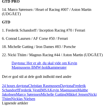
GTD PRO
14. Marco Sørensen / Heart of Racing #007 / Aston Martin
(UDGÅET)
GTD
1. Frederik Schandorff / Inception Racing #70 / Ferrari
6. Conrad Laursen / AF Corse #50 / Ferrari
18. Michelle Gatting / Iron Dames #83 / Porsche
22. Nicki Thiim / Magnus Racing #44 / Aston Martin (UDGÅET)
Daytona: Her er alt, du skal vide om Kevin
Magnussens BMW-holdkammerater
Det er god stil at dele godt indhold med andre
24 hours daytona
Christian Rasmussen
Daytona
Frederik
Schandorff
Frederik Vesti
IMSA
Kevin Magnussen
Malthe
Jakobsen
Marco Sørensen
Michelle Gatting
Mikkel Jensen
Nicki
Thiim
Nicklas Nielsen
Lignende artikler