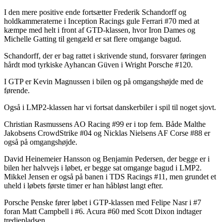
I den mere positive ende fortsætter Frederik Schandorff og
holdkammeraterne i Inception Racings gule Ferrari #70 med at
kæmpe med helt i front af GTD-klassen, hvor Iron Dames og
Michelle Gatting til gengæld er sat flere omgange bagud.
Schandorff, der er bag rattet i skrivende stund, forsvarer føringen
hårdt mod tyrkiske Ayhancan Güven i Wright Porsche #120.
I GTP er Kevin Magnussen i bilen og på omgangshøjde med de
førende.
Også i LMP2-klassen har vi fortsat danskerbiler i spil til noget sjovt.
Christian Rasmussens AO Racing #99 er i top fem. Både Malthe
Jakobsens CrowdStrike #04 og Nicklas Nielsens AF Corse #88 er
også på omgangshøjde.
David Heinemeier Hansson og Benjamin Pedersen, der begge er i
bilen her halvvejs i løbet, er begge sat omgange bagud i LMP2.
Mikkel Jensen er også på banen i TDS Racings #11, men grundet et
uheld i løbets første timer er han håbløst langt efter.
Porsche Penske fører løbet i GTP-klassen med Felipe Nasr i #7
foran Matt Campbell i #6. Acura #60 med Scott Dixon indtager
tredjepladsen.