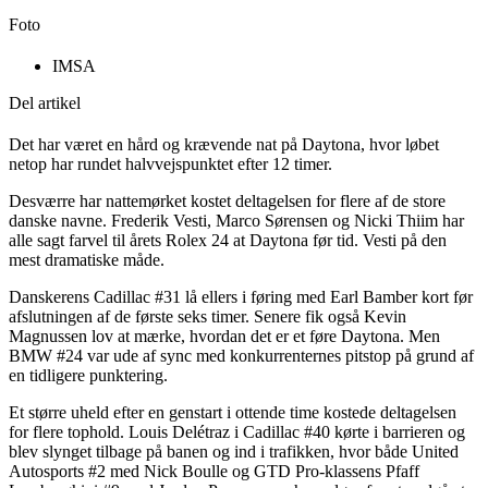
Foto
IMSA
Del artikel
Det har været en hård og krævende nat på Daytona, hvor løbet
netop har rundet halvvejspunktet efter 12 timer.
Desværre har nattemørket kostet deltagelsen for flere af de store
danske navne. Frederik Vesti, Marco Sørensen og Nicki Thiim har
alle sagt farvel til årets Rolex 24 at Daytona før tid. Vesti på den
mest dramatiske måde.
Danskerens Cadillac #31 lå ellers i føring med Earl Bamber kort før
afslutningen af de første seks timer. Senere fik også Kevin
Magnussen lov at mærke, hvordan det er et føre Daytona. Men
BMW #24 var ude af sync med konkurrenternes pitstop på grund af
en tidligere punktering.
Et større uheld efter en genstart i ottende time kostede deltagelsen
for flere tophold. Louis Delétraz i Cadillac #40 kørte i barrieren og
blev slynget tilbage på banen og ind i trafikken, hvor både United
Autosports #2 med Nick Boulle og GTD Pro-klassens Pfaff