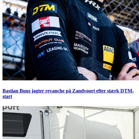
Bastian Buus jagter revanche på Zandvoort efter stærk DTM-
start