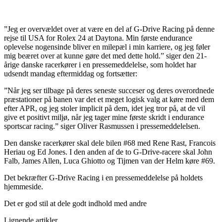
”Jeg er overvældet over at være en del af G-Drive Racing på denne
rejse til USA for Rolex 24 at Daytona. Min første endurance
oplevelse nogensinde bliver en milepæl i min karriere, og jeg føler
mig beæret over at kunne gøre det med dette hold.” siger den 21-
årige danske racerkører i en pressemeddelelse, som holdet har
udsendt mandag eftermiddag og fortsætter:
”Når jeg ser tilbage på deres seneste succeser og deres overordnede
præstationer på banen var det et meget logisk valg at køre med dem
efter APR, og jeg stoler implicit på dem, idet jeg tror på, at de vil
give et positivt miljø, når jeg tager mine første skridt i endurance
sportscar racing.” siger Oliver Rasmussen i pressemeddelelsen.
Den danske racerkører skal dele bilen #68 med Rene Rast, Francois
Heriau og Ed Jones. I den anden af de to G-Drive-racere skal John
Falb, James Allen, Luca Ghiotto og Tijmen van der Helm køre #69.
Det bekræfter G-Drive Racing i en pressemeddelelse på holdets
hjemmeside.
Det er god stil at dele godt indhold med andre
Lignende artikler