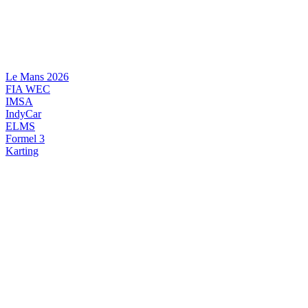
Videre
til
indhold
Le Mans 2026
FIA WEC
IMSA
IndyCar
ELMS
Formel 3
Karting
DANSK MOTORSPORT
INTERNATIONAL MOTORSPORT
ARTIKELSERIER