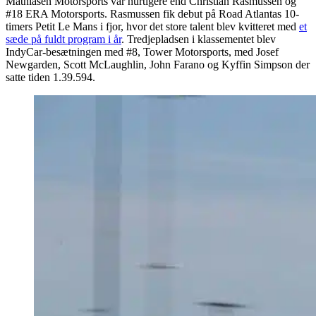
Mathiasen Motorsports var hurtigere end Christian Rasmussen og
#18 ERA Motorsports. Rasmussen fik debut på Road Atlantas 10-
timers Petit Le Mans i fjor, hvor det store talent blev kvitteret med
et
sæde på fuldt program i år
. Tredjepladsen i klassementet blev
IndyCar-besætningen med #8, Tower Motorsports, med Josef
Newgarden, Scott McLaughlin, John Farano og Kyffin Simpson der
satte tiden 1.39.594.