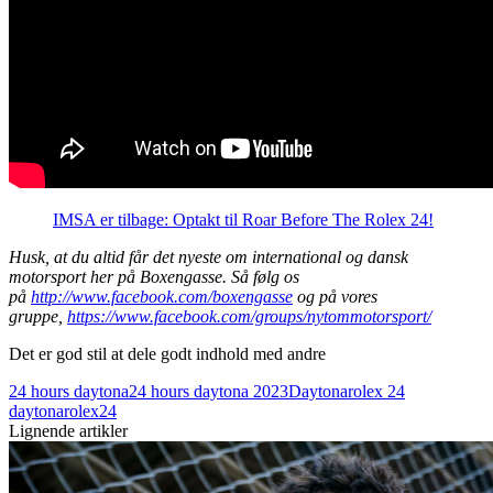
IMSA er tilbage: Optakt til Roar Before The Rolex 24!
Husk, at du altid får det nyeste om international og dansk
motorsport her på Boxengasse. Så følg os
på
http://www.facebook.com/boxengasse
og på vores
gruppe,
https://www.facebook.com/groups/nytommotorsport/
Det er god stil at dele godt indhold med andre
24 hours daytona
24 hours daytona 2023
Daytona
rolex 24
daytona
rolex24
Lignende artikler