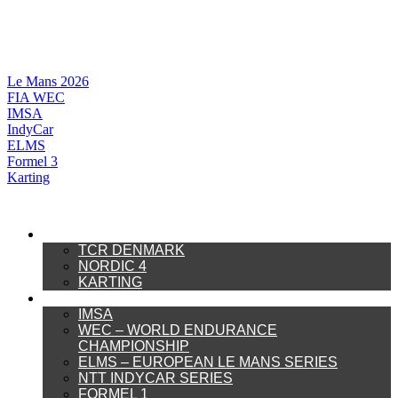
Videre
til
indhold
Le Mans 2026
FIA WEC
IMSA
IndyCar
ELMS
Formel 3
Karting
DANSK MOTORSPORT
TCR DENMARK
NORDIC 4
KARTING
INTERNATIONAL MOTORSPORT
IMSA
WEC – WORLD ENDURANCE
CHAMPIONSHIP
ELMS – EUROPEAN LE MANS SERIES
NTT INDYCAR SERIES
FORMEL 1