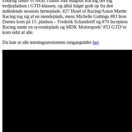
Endelig finder vi Nicki Thiims #44 Magnus Racing der tog
tredjepladsen i GTD-klassen, og altså fulgte godt op fra den
indledende sessions førsteplads. #27 Heart of Racing/Aston Martin
Racing tog sig af en niendeplads, mens Michelle Gattings #83 Iron
Dames kom på 15. pladsen – Frederik Schandorff og #70 Inception
Racing ramte en syvendeplads og MDK Motorsports’ #53 GTD’er
kom sidst af alle.
Du kan se alle træningssessionens omgangstider
her
.