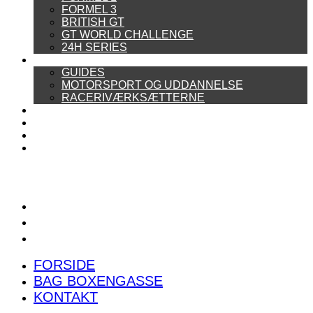
FORMEL 3
BRITISH GT
GT WORLD CHALLENGE
24H SERIES
ARTIKELSERIER
GUIDES
MOTORSPORT OG UDDANNELSE
RACERIVÆRKSÆTTERNE
POWER RANKING
PODCAST
PRESSEMEDDELELSER
BILTEST
FORSIDE
BAG BOXENGASSE
KONTAKT
FORSIDE
BAG BOXENGASSE
KONTAKT