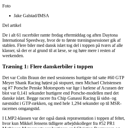
Foto
Jake Galstad/IMSA
Del artikel
De i alt 61 racerbiler ramte fredag eftermiddag og aften Daytona
International Speedway, hvor de to første træningssessioner gik af
stablen. Flere biler med dansk islæt tog del i toppen på tværs af alle
klasser, så der er al grund til at læse, se og høre mere i resten af
weekenden.
Træning 1: Flere danskerbiler i toppen
Det var Colin Braun der med sessionens hurtigste tid satte #60 GTP
Meyer Shank Racing højest på stopuret, men Michael Christensen
og #7 Porsche Penske Motorsports var lige i hælene af Acuraen der
blot var 0,141 sekunder hurtigere end Porsche-modellen med det
danske islæt. Begge racere fra Chip Ganassi Racing lå sidst- og
næstsidst i GTP-rækken, og med hele 1,294 sekunder op til MSR-
racernes omgangstid.
I LMP2-klassen var der også dansk repræsentation i toppen af feltet,
hvor kun Mikkel Jensens tidligere arbejdskolleger fra #52 PR1