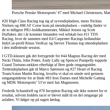
Porsche Penske Motorsports’ #7 med Michael Christensen, Matt 
#20 High Class Racing tog sig af syvendepladsen, mens Nicklas
Nielsen og #88 AF Corse kom på niendepladsen – endelig finder vi
de to tidligere PR1-holdkammerater, Mikkel Jensen og Scott
Huffaker, der i år kommer hinanden ved selskab hos #11 TDS
Racing, hvor de sammen med Ed Carpenter Racings hollandske
IndyCar-profil Rinus VeeKay og Steven Thomas tog ottendepladsen
i den indledende session.
I GTD-klassen gik det forrygende for #44 Magnus Racing der med
Nicki Thiim, John Potter, Andy Lally og Spencer Pumpelly toppede
Grand Turismo-rækken efterfulgt af flere gode omgangstider.
Trettendepladsen gik til Marco Sørensen og #27 Heart of Racing
Team/Aston Martin Racing, hvorfra vi skal en smule ned gennem
omgangstiderne for at finde #83 Iron Dames med Michelle Gatting
og MDK Motorsports’ 53’er med Jan Magnussen.
Frederik Schandorff og #70 Inception Racing står ikke noteret for et
resultat, selvom holdets racer er blevet målt til en del omgange på
asfalten. Vi følger op på sagen lørdag.