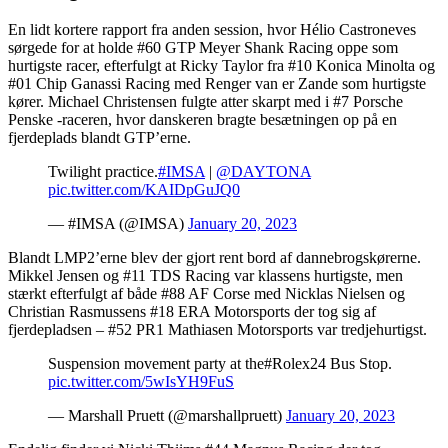
En lidt kortere rapport fra anden session, hvor Hélio Castroneves
sørgede for at holde #60 GTP Meyer Shank Racing oppe som
hurtigste racer, efterfulgt at Ricky Taylor fra #10 Konica Minolta og
#01 Chip Ganassi Racing med Renger van er Zande som hurtigste
kører. Michael Christensen fulgte atter skarpt med i #7 Porsche
Penske -raceren, hvor danskeren bragte besætningen op på en
fjerdeplads blandt GTP’erne.
Twilight practice.
#IMSA
|
@DAYTONA
pic.twitter.com/KAIDpGuJQ0
— #IMSA (@IMSA)
January 20, 2023
Blandt LMP2’erne blev der gjort rent bord af dannebrogskørerne.
Mikkel Jensen og #11 TDS Racing var klassens hurtigste, men
stærkt efterfulgt af både #88 AF Corse med Nicklas Nielsen og
Christian Rasmussens #18 ERA Motorsports der tog sig af
fjerdepladsen – #52 PR1 Mathiasen Motorsports var tredjehurtigst.
Suspension movement party at the#Rolex24 Bus Stop.
pic.twitter.com/5wIsYH9FuS
— Marshall Pruett (@marshallpruett)
January 20, 2023