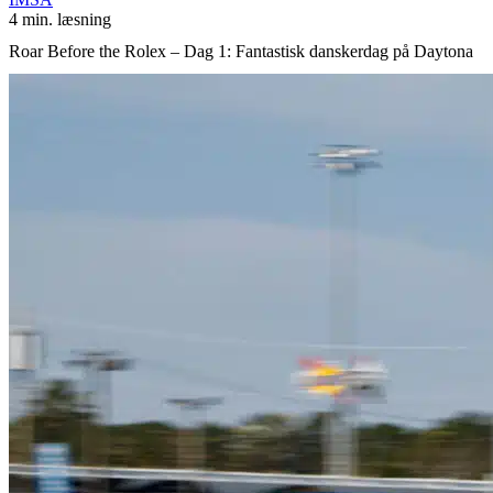
4 min. læsning
Roar Before the Rolex – Dag 1: Fantastisk danskerdag på Daytona