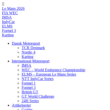
Videre
til
Le Mans 2026
indhold
FIA WEC
IMSA
IndyCar
ELMS
Formel 3
Karting
Dansk Motorsport
TCR Denmark
Nordic 4
Karting
International Motorsport
IMSA
WEC – World Endurance Championship
ELMS – European Le Mans Series
NTT IndyCar Series
Formel 1
Formel 3
British GT
GT World Challenge
24H Series
Artikelserier
Guides