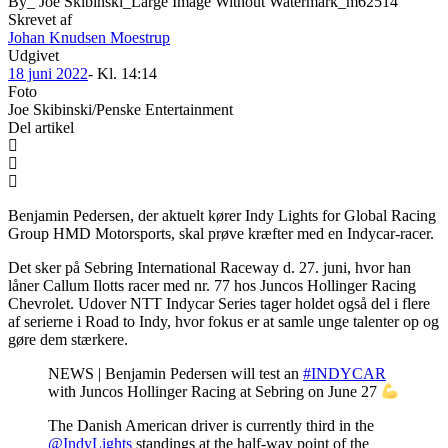
Skrevet af
Johan Knudsen Moestrup
Udgivet
18 juni 2022
- Kl.
14:14
Foto
Joe Skibinski/Penske Entertainment
Del artikel
Benjamin Pedersen, der aktuelt kører Indy Lights for Global Racing
Group HMD Motorsports, skal prøve kræfter med en Indycar-racer.
Det sker på Sebring International Raceway d. 27. juni, hvor han
låner Callum Ilotts racer med nr. 77 hos Juncos Hollinger Racing
Chevrolet. Udover NTT Indycar Series tager holdet også del i flere
af serierne i Road to Indy, hvor fokus er at samle unge talenter op og
gøre dem stærkere.
NEWS | Benjamin Pedersen will test an
#INDYCAR
with Juncos Hollinger Racing at Sebring on June 27
The Danish American driver is currently third in the
@IndyLights
standings at the half-way point of the