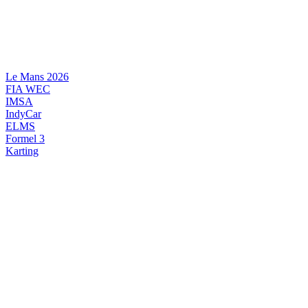
Videre
til
indhold
Le Mans 2026
FIA WEC
IMSA
IndyCar
ELMS
Formel 3
Karting
DANSK MOTORSPORT
INTERNATIONAL MOTORSPORT
ARTIKELSERIER