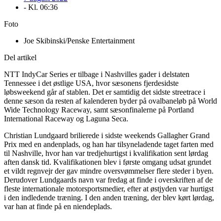
- Kl.
06:36
Foto
Joe Skibinski/Penske Entertainment
Del artikel
NTT IndyCar Series er tilbage i Nashvilles gader i delstaten
Tennessee i det østlige USA, hvor sæsonens fjerdesidste
løbsweekend går af stablen. Det er samtidig det sidste streetrace i
denne sæson da resten af kalenderen byder på ovalbaneløb på World
Wide Technology Raceway, samt sæsonfinalerne på Portland
International Raceway og Laguna Seca.
Christian Lundgaard brilierede i sidste weekends Gallagher Grand
Prix med en andenplads, og han har tilsyneladende taget farten med
til Nashville, hvor han var tredjehurtigst i kvalifikation sent lørdag
aften dansk tid. Kvalifikationen blev i første omgang udsat grundet
et vildt regnvejr der gav mindre oversvømmelser flere steder i byen.
Derudover Lundgaards navn var fredag at finde i overskriften af de
fleste internationale motorsportsmedier, efter at østjyden var hurtigst
i den indledende træning. I den anden træning, der blev kørt lørdag,
var han at finde på en niendeplads.