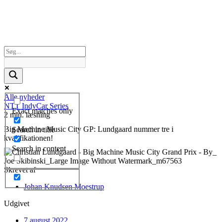
Alle nyheder
NTT IndyCar Series
Exact matches only
2 min. læsning
Big Machine Music City GP: Lundgaard nummer tre i
Search in title
kvalifikationen!
Search in content
Skrevet af
Johan Knudsen Moestrup
Udgivet
7 august 2022