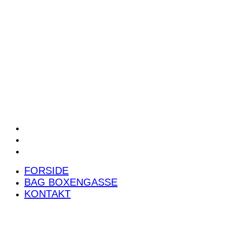
POWER RANKING
PODCAST
PRESSEMEDDELELSER
BILTEST
FORSIDE
BAG BOXENGASSE
KONTAKT
FORSIDE
BAG BOXENGASSE
KONTAKT