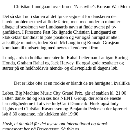
Christian Lundgaard over broen ‘Nashville’s Korean War Memori
Det så skidt ud i starten af det første segment for danskeren der
havde problemer med at finde farten, men med under to minutter
tilbage af sessionen var Lundgaards navn at finde øverst på tv-
grafikken. I Firestone Fast Six lignede Christian Lundgaard en
klokkeklar kandidat til pole position og var også hurtigst af alle i
adskillige minutter, inden Scott McLauglin og Romain Grosjean
kom ham til undsætning med newzealænderen i front.
Lundgaards to holdkammerater fra Rahal Letterman Lanigan Racing
Honda, Graham Rahal og Jack Harvey, fik også gode resultater og
starter på en heldholdsvis niende- og ellevteplads til dagens løb.
Det er ikke ofte at en rookie er blandt de tre hurtigste i kv
Løbet, Big Machine Music City Grand Prix, går af stablen kl. 21:00
i aften dansk tid og kan ses hos NENT Group, der som de eneste
har rettighederne til at vise IndyCar i Danmark. Husk også Indy
Lights med Christian Rasmussen og Benjamin Pedersen der kører et
løb á 30 omgange, når klokken slår 19:00.
Husk, at du altid får det nyeste om international og dansk
motorsport her på Boxengasse. Så følg os