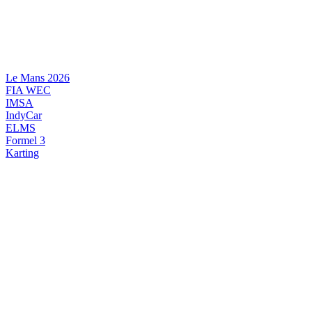
Videre
til
indhold
Le Mans 2026
FIA WEC
IMSA
IndyCar
ELMS
Formel 3
Karting
DANSK MOTORSPORT
INTERNATIONAL MOTORSPORT
ARTIKELSERIER