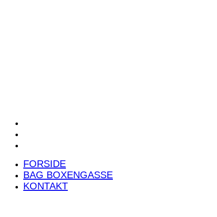
POWER RANKING
PODCAST
PRESSEMEDDELELSER
BILTEST
FORSIDE
BAG BOXENGASSE
KONTAKT
FORSIDE
BAG BOXENGASSE
KONTAKT