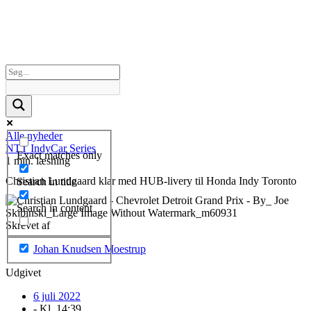
Alle nyheder
NTT IndyCar Series
Exact matches only
1 min. læsning
Christian Lundgaard klar med HUB-livery til Honda Indy Toronto
Search in title
Search in content
Skrevet af
Johan Knudsen Moestrup
Udgivet
6 juli 2022
- Kl.
14:39