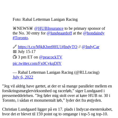
Foto: Rahal Letterman Lanigan Racing
🚨NEWS🚨
@HUBInsurance
to be primary sponsor of
the No. 30 entry for
@lundgaardoff
at the
@hondaindy
#Toronto
.
🔗
https://t.co/MjkKbm9HU1
#IndyTO
//
@IndyCar
📅 July 15-17
📺 3 pm ET on
@peacockTV
pic.twitter.com/Fx0CykqDIY
— Rahal Letterman Lanigan Racing (@RLLracing)
July 6, 2022
”Jeg vil aldrig have gættet, at der er så mange paralleler mellem en
forsikringsmæglervirksomhed og racerløb,” siger Lundgaard i
pressemeddelelsen. ”Jeg føler mig stolt over at køre HUB nr. 30 i
Toronto, i sådan et monumentalt løb,” lyder det fra østjyden.
Christian Lundgaard ligger på en 17. plads i Indycar-mesterskabet,
hvor det er blevet til 159 point og to omgange i top-5 og top-10.