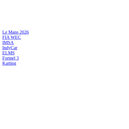
Videre
til
indhold
Le Mans 2026
FIA WEC
IMSA
IndyCar
ELMS
Formel 3
Karting
DANSK MOTORSPORT
INTERNATIONAL MOTORSPORT
ARTIKELSERIER