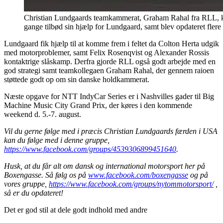
Christian Lundgaards teamkammerat, Graham Rahal fra RLL, kom 
gange tilbød sin hjælp for Lundgaard, samt blev opdateret flere
Lundgaard fik hjælp til at komme frem i feltet da Colton Herta udgik
med motorproblemer, samt Felix Rosenqvist og Alexander Rossis
kontaktrige slåskamp. Derfra gjorde RLL også godt arbejde med en
god strategi samt teamkollegaen Graham Rahal, der gennem raioen
støttede godt op om sin danske holdkammerat.
Næste opgave for NTT IndyCar Series er i Nashvilles gader til Big
Machine Music City Grand Prix, der køres i den kommende
weekend d. 5.-7. august.
Vil du gerne følge med i præcis Christian Lundgaards færden i USA
kan du følge med i denne gruppe,
https://www.facebook.com/groups/4539306899451640
.
Husk, at du får alt om dansk og international motorsport her på
Boxengasse. Så følg os på
www.facebook.com/boxengasse
og på
vores gruppe,
https://www.facebook.com/groups/nytommotorsport/
,
så er du opdateret!
Det er god stil at dele godt indhold med andre