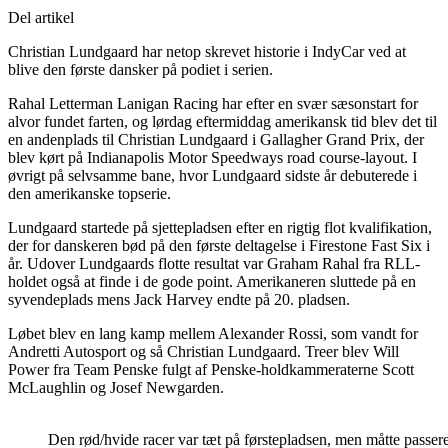
Del artikel
Christian Lundgaard har netop skrevet historie i IndyCar ved at
blive den første dansker på podiet i serien.
Rahal Letterman Lanigan Racing har efter en svær sæsonstart for
alvor fundet farten, og lørdag eftermiddag amerikansk tid blev det til
en andenplads til Christian Lundgaard i Gallagher Grand Prix, der
blev kørt på Indianapolis Motor Speedways road course-layout. I
øvrigt på selvsamme bane, hvor Lundgaard sidste år debuterede i
den amerikanske topserie.
Lundgaard startede på sjettepladsen efter en rigtig flot kvalifikation,
der for danskeren bød på den første deltagelse i Firestone Fast Six i
år. Udover Lundgaards flotte resultat var Graham Rahal fra RLL-
holdet også at finde i de gode point. Amerikaneren sluttede på en
syvendeplads mens Jack Harvey endte på 20. pladsen.
Løbet blev en lang kamp mellem Alexander Rossi, som vandt for
Andretti Autosport og så Christian Lundgaard. Treer blev Will
Power fra Team Penske fulgt af Penske-holdkammeraterne Scott
McLaughlin og Josef Newgarden.
Den rød/hvide racer var tæt på førstepladsen, men måtte passer