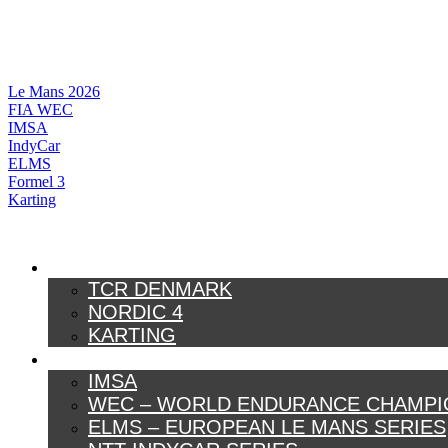
Videre
til
indhold
Le Mans 2026
FIA WEC
IMSA
IndyCar
ELMS
Formel 3
Karting
DANSK MOTORSPORT
TCR DENMARK
NORDIC 4
KARTING
INTERNATIONAL MOTORSPORT
IMSA
WEC – WORLD ENDURANCE CHAMPI
ELMS – EUROPEAN LE MANS SERIES