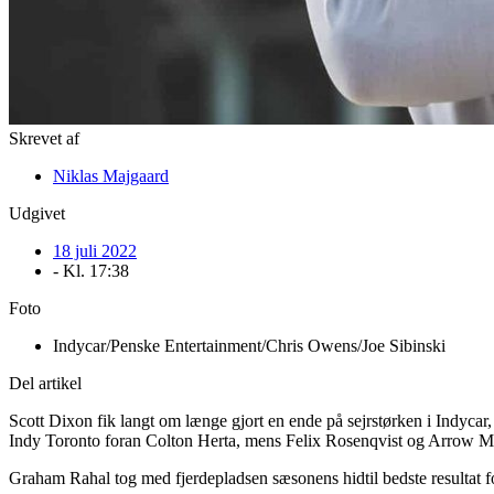
Skrevet af
Niklas Majgaard
Udgivet
18 juli 2022
- Kl.
17:38
Foto
Indycar/Penske Entertainment/Chris Owens/Joe Sibinski
Del artikel
Scott Dixon fik langt om længe gjort en ende på sejrstørken i Indycar,
Indy Toronto foran Colton Herta, mens Felix Rosenqvist og Arrow McL
Graham Rahal tog med fjerdepladsen sæsonens hidtil bedste resultat 