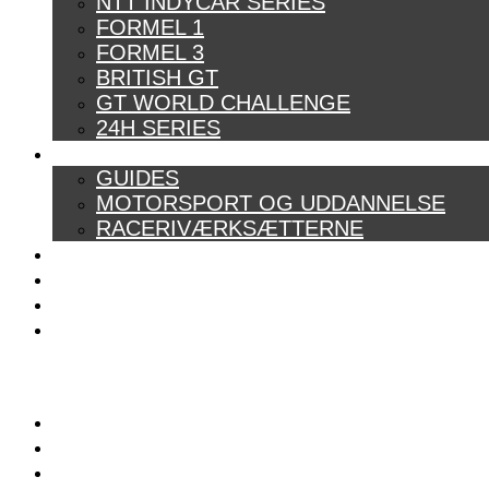
NTT INDYCAR SERIES
FORMEL 1
FORMEL 3
BRITISH GT
GT WORLD CHALLENGE
24H SERIES
ARTIKELSERIER
GUIDES
MOTORSPORT OG UDDANNELSE
RACERIVÆRKSÆTTERNE
POWER RANKING
PODCAST
PRESSEMEDDELELSER
BILTEST
FORSIDE
BAG BOXENGASSE
KONTAKT