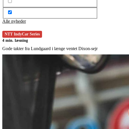
Alle nyheder
NTT IndyCar Series
4 min. læsning
Gode takter fra Lundgaard i længe ventet Dixon-sejr