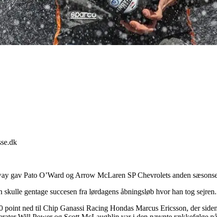
sse.dk
dway gav Pato O’Ward og Arrow McLaren SP Chevrolets anden sæsonse
 skulle gentage succesen fra lørdagens åbningsløb hvor han tog sejren.
0 point ned til Chip Ganassi Racing Hondas Marcus Ericsson, der siden 
rater Will Power og Scott McLaughlin var i den nævnte rækkefølge på 