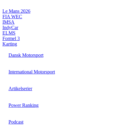
Videre
til
Le Mans 2026
indhold
FIA WEC
IMSA
IndyCar
ELMS
Formel 3
Karting
Dansk Motorsport
International Motorsport
Artikelserier
Power Ranking
Podcast