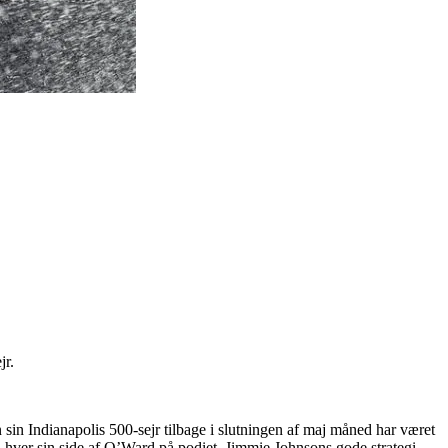
jr.
sin Indianapolis 500-sejr tilbage i slutningen af maj måned har været
hver sin side af O’Ward på podiet. Jimmie Johnsons gode strategi