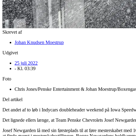
Skrevet af
Johan Knudsen Moestrup
Udgivet
25 juli 2022
- Kl.
03:39
Foto
Chris Jones/Penske Entertainment & Johan Moestrup/Boxenga
Del artikel
Det andet af to løb i Indycars doubleheader weekend på Iowa Spee
Det lignede ellers længe, at Team Penske Chevrolets Josef Newgarden
Josef Newgarden lå med sin førsteplads til at føre mesterskabet med 1
at finde øverst i mesterskabsstillingen. Begge Newgardens holdkamme