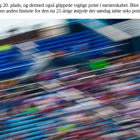
20. plads, og dermed også glippede vigtige point i mesterskabet. Blot
n anden historie for den nu 21-årige østjyde der søndag tabte seks poin