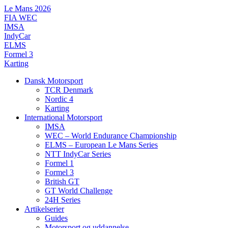
Videre
Le Mans 2026
til
FIA WEC
indhold
IMSA
IndyCar
ELMS
Formel 3
Karting
Dansk Motorsport
TCR Denmark
Nordic 4
Karting
International Motorsport
IMSA
WEC – World Endurance Championship
ELMS – European Le Mans Series
NTT IndyCar Series
Formel 1
Formel 3
British GT
GT World Challenge
24H Series
Artikelserier
Guides
Motorsport og uddannelse