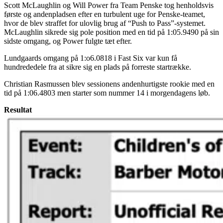
Scott McLaughlin og Will Power fra Team Penske tog henholdsvis
første og andenpladsen efter en turbulent uge for Penske-teamet,
hvor de blev straffet for ulovlig brug af “Push to Pass”-systemet.
McLaughlin sikrede sig pole position med en tid på 1:05.9490 på sin
sidste omgang, og Power fulgte tæt efter.
Lundgaards omgang på 1:o6.0818 i Fast Six var kun få
hundrededele fra at sikre sig en plads på forreste startrække.
Christian Rasmussen blev sessionens andenhurtigste rookie med en
tid på 1:06.4803 men starter som nummer 14 i morgendagens løb.
Resultat