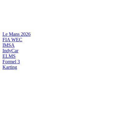
Videre
til
indhold
Le Mans 2026
FIA WEC
IMSA
IndyCar
ELMS
Formel 3
Karting
DANSK MOTORSPORT
INTERNATIONAL MOTORSPORT
ARTIKELSERIER