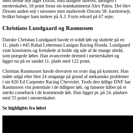
Med denne sejr tager Dixon, som tidligere skrevet, føringen i
mesterskabet, 18 point foran sin teamkammerat Alex Palou. Det blev
Dixons anden sejr i sæsonen men markerede Dixons 58. karrieresejr,
hvilket bringer ham tættere på A.J. Foyts rekord på 67 sejre.
Christians Lundgaard og Rasmussen
Danske Christian Lundgaard havde et solidt løb og sluttede på en
11. plads i #45 Rahal Letterman Lanigan Racing Honda. Lundgaard
viste konsistens og formåede at holde sig ude af de mange uheld,
som prægede løbet. Han avancerede dermed i mesterskabet og
ligger nu på en samlet 11. plads med 122 point.
Christian Rasmussen havde desværre en svær dag på kontoret. Han
måtte udgå efter blot 24 omgange på grund af mekaniske problemer
i sin #20 Ed Carpenter Racing Chevrolet. Trods den tidlige DNF har
Rasmussen vist potentiale i de tidligere løb, og fansene håber på et
stærkt comeback i de kommende løb. Han ligger pt. på 24. pladsen
med 55 point i mesterskabet.
Se highlights fra løbet