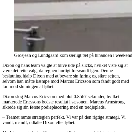
Grosjean og Lundgaard kom særligt tæt på hinanden i weekend
Dixon og hans team valgte at blive ude på slicks, hvilket viste sig at
være det rette valg, da regnen hurtigt forsvandt igen. Denne
beslutning hjalp Dixon med at bevare sin føring og sikre sejren,
selvom han måtte kæmpe mod Marcus Ericsson som fandt godt med
fart mod slutningen af løbet.
Dixon slog Marcus Ericsson med blot 0.8567 sekunder, hvilket
markerede Ericssons bedste resultat i sæsonen. Marcus Armstrong
sikrede sig sin første podieplacering med en tredjeplads.
– Teamet ramte strategien perfekt. Vi var på den rigtige strategi. Vi
vandt, mand!, udtalte Dixon efter løbet.