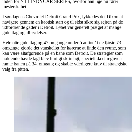
inden for NTT INDYCAR SERIES, hvorfor han lige nu fører
mesterskabet.
I søndagens Chevrolet Detroit Grand Prix, lykkedes det Dixon at
navigere gennem en kaotisk start og til sidst sikre sig sejren på de
udfordrende gader i Detroit. Løbet var generelt præget af mange
gule flag og afbrydelser.
Hele otte gule flag og 47 omgange under ‘caution’ i de første 73
omgange gjorde det vanskeligt for kørerne at finde den rytme, som
kan være altafgørende på en bane som Detroit. De strategier som
holdende havde lagt blev hurtigt skrinlagt, specielt da et regnvejr
ramte banen på 34. omgang og skabte yderligere krav til strategiske
valg fra pitten.