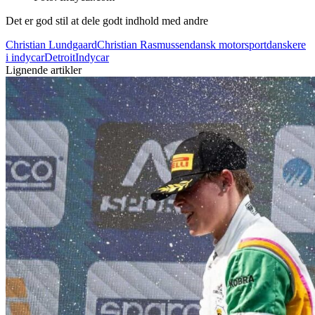
Det er god stil at dele godt indhold med andre
Christian Lundgaard
Christian Rasmussen
dansk motorsport
danskere
i indycar
Detroit
Indycar
Lignende artikler