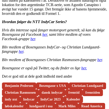
haft banen på kalenderen i år. Derudover er asfalten naturligvis også
lokation for den argentinske TCR-serie, som Agustín Canapino i
øvrigt har vundet 15 gange. Det fremgår ikke af banens hjemmeside,
hvorvidt den er godkendt til Formel 1.
Hvordan følger du NTT IndyCar Series?
Hvis din interesse også fanger motorsport generelt, så kan du følge
Boxengasse på Facebook
her
, samt blive medlem af vores
Facebook-gruppe
her
.
Bliv medlem af Boxengasses IndyCar- og Christian Lundgaard-
fangruppe
her
.
Bliv medlem af Boxengasses Christian Rasmussen-fangruppe
her
.
Boxengasse er også på Twitter, og du finder os lige
her.
Det er god stil at dele godt indhold med andre
Benjamin Pedersen
Boxengasse x USA
Christian Lundgaard
Christian Rasmussen
dansk indycar
fremtid
fremtiden
indy nxt
Indycar
IndyCar 2023
Kalender
løbskalender
lundgaard i usa
Mark Miles
Road America