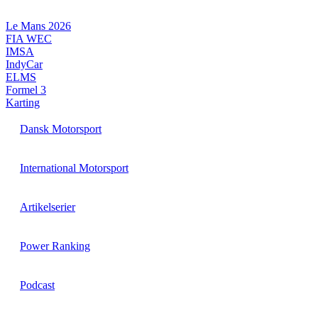
Videre
til
Le Mans 2026
indhold
FIA WEC
IMSA
IndyCar
ELMS
Formel 3
Karting
Dansk Motorsport
International Motorsport
Artikelserier
Power Ranking
Podcast