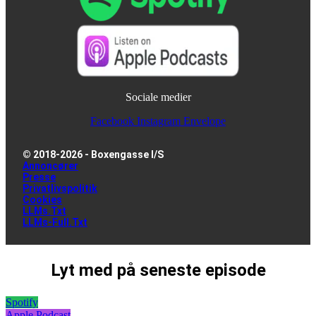
Sociale medier
Facebook
Instagram
Envelope
© 2018-2026 - Boxengasse I/S
Annoncører
Presse
Privatlivspolitik
Cookies
LLMs.txt
LLMs-Full.txt
Lyt med på seneste episode
Spotify
Apple Podcast