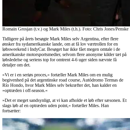
Romain Grosjan (t.v.) og Mark Miles (t.h.). Foto: Chris Jones/Penske
Tidligere på årets besøgte Mark Miles selv Argentina, efter flere
ønsker fra sydamerikanske lande, om at få lov værtrollen for en
løbsweekend i IndyCar. Besøget har ikke fået megen omtale i de
amerikanske motorsportsmedier, selvom flere anonyme kilder tæt på
løbsledelse og seriens top for omtrent 4-6 uger siden nævnte få
detaljer om det.
»Vi er i en seriøs proces,« fortæller Mark Miles om en mulig
begivenhed på det argentinske road course, Autódromo Termas de
Río Hondo, hvor Mark Miles selv bekræfter det, han kalder en
»optræden i off-season.«
»Det er meget sandsynligt, at vi kan afholde et løb efter sæsonen. Et
slags løb af en optræden uden point,« fortæller Miles. Han
fortsætter: