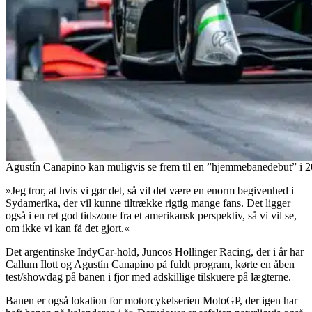
Agustín Canapino kan muligvis se frem til en ”hjemmebanedebut” i 2
»Jeg tror, at hvis vi gør det, så vil det være en enorm begivenhed i
Sydamerika, der vil kunne tiltrække rigtig mange fans. Det ligger
også i en ret god tidszone fra et amerikansk perspektiv, så vi vil se,
om ikke vi kan få det gjort.«
Det argentinske IndyCar-hold, Juncos Hollinger Racing, der i år har
Callum Ilott og Agustín Canapino på fuldt program, kørte en åben
test/showdag på banen i fjor med adskillige tilskuere på lægterne.
Banen er også lokation for motorcykelserien MotoGP, der igen har