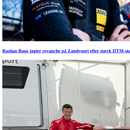
Bastian Buus jagter revanche på Zandvoort efter stærk DTM-sta