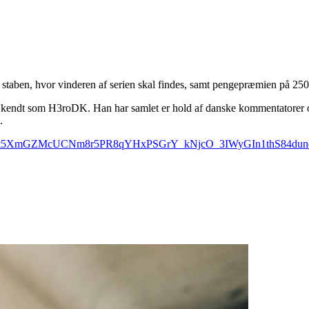
 staben, hvor vinderen af serien skal findes, samt pengepræmien på 250.
e kendt som H3roDK. Han har samlet er hold af danske kommentatorer o
.
wAR22st5XmGZMcUCNm8r5PR8qYHxPSGrY_kNjcO_3IWyGIn1thS84dun