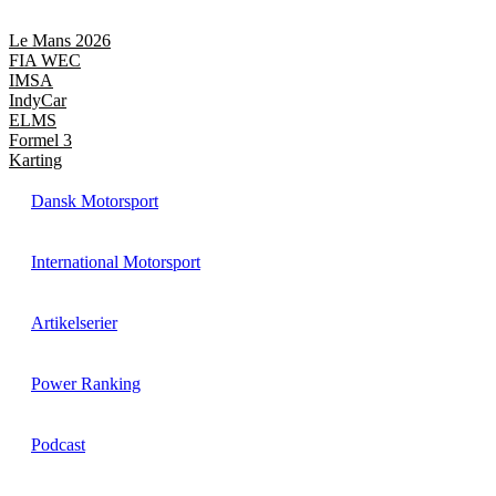
Videre
til
Le Mans 2026
indhold
FIA WEC
IMSA
IndyCar
ELMS
Formel 3
Karting
Dansk Motorsport
International Motorsport
Artikelserier
Power Ranking
Podcast