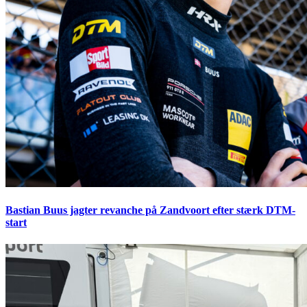
Bastian Buus jagter revanche på Zandvoort efter stærk DTM-
start