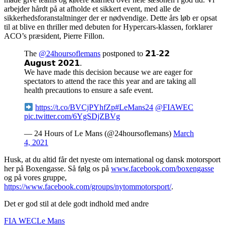
arbejder hårdt på at afholde et sikkert event, med alle de
sikkerhedsforanstaltninger der er nødvendige. Dette års løb er opsat
til at blive en thriller med debuten for Hypercars-klassen, forklarer
ACO’s præsident, Pierre Fillon.
The
@24hoursoflemans
postponed to 𝟮𝟭-𝟮𝟮
𝗔𝘂𝗴𝘂𝘀𝘁 𝟮𝟬𝟮𝟭.
We have made this decision because we are eager for
spectators to attend the race this year and are taking all
health precautions to ensure a safe event.
https://t.co/BVCjPYhfZp
#LeMans24
@FIAWEC
pic.twitter.com/6YgSDjZBVg
— 24 Hours of Le Mans (@24hoursoflemans)
March
4, 2021
Husk, at du altid får det nyeste om international og dansk motorsport
her på Boxengasse. Så følg os på
www.facebook.com/boxengasse
og på vores gruppe,
https://www.facebook.com/groups/nytommotorsport/
.
Det er god stil at dele godt indhold med andre
FIA WEC
Le Mans