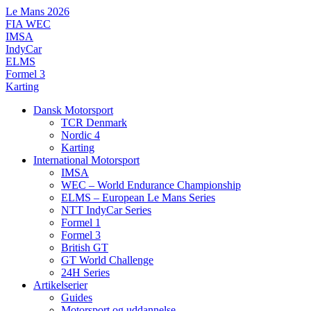
Videre
Le Mans 2026
til
FIA WEC
indhold
IMSA
IndyCar
ELMS
Formel 3
Karting
Dansk Motorsport
TCR Denmark
Nordic 4
Karting
International Motorsport
IMSA
WEC – World Endurance Championship
ELMS – European Le Mans Series
NTT IndyCar Series
Formel 1
Formel 3
British GT
GT World Challenge
24H Series
Artikelserier
Guides
Motorsport og uddannelse