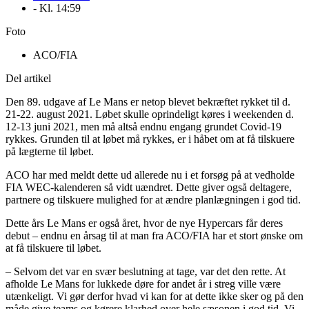
- Kl.
14:59
Foto
ACO/FIA
Del artikel
Den 89. udgave af Le Mans er netop blevet bekræftet rykket til d.
21-22. august 2021. Løbet skulle oprindeligt køres i weekenden d.
12-13 juni 2021, men må altså endnu engang grundet Covid-19
rykkes. Grunden til at løbet må rykkes, er i håbet om at få tilskuere
på lægterne til løbet.
ACO har med meldt dette ud allerede nu i et forsøg på at vedholde
FIA WEC-kalenderen så vidt uændret. Dette giver også deltagere,
partnere og tilskuere mulighed for at ændre planlægningen i god tid.
Dette års Le Mans er også året, hvor de nye Hypercars får deres
debut – endnu en årsag til at man fra ACO/FIA har et stort ønske om
at få tilskuere til løbet.
– Selvom det var en svær beslutning at tage, var det den rette. At
afholde Le Mans for lukkede døre for andet år i streg ville være
utænkeligt. Vi gør derfor hvad vi kan for at dette ikke sker og på den
måde give teams og kørere klarhed over hele sæsonen i god tid. Vi