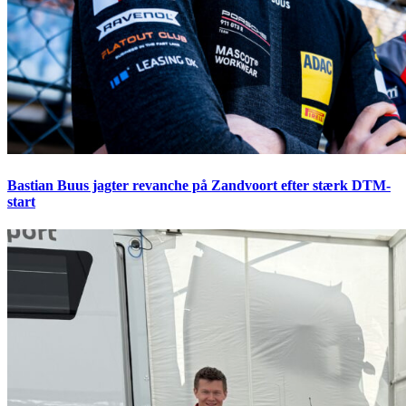
Bastian Buus jagter revanche på Zandvoort efter stærk DTM-
start