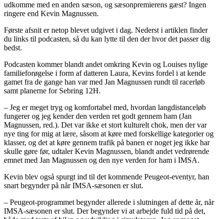
udkomme med en anden sæson, og sæsonpremierens gæst? Ingen
ringere end Kevin Magnussen.
Første afsnit er netop blevet udgivet i dag. Nederst i artiklen finder
du links til podcasten, så du kan lytte til den der hvor det passer dig
bedst.
Podcasten kommer blandt andet omkring Kevin og Louises nylige
familieforøgelse i form af datteren Laura, Kevins fordel i at kende
gamet fra de gange han var med Jan Magnussen rundt til racerløb
samt planerne for Sebring 12H.
– Jeg er meget tryg og komfortabel med, hvordan langdistanceløb
fungerer og jeg kender den verden ret godt gennem ham (Jan
Magnussen, red.). Det var ikke et stort kulturelt chok, men der var
nye ting for mig at lære, såsom at køre med forskellige kategorier og
klasser, og det at køre gennem trafik på banen er noget jeg ikke har
skulle gøre før, udtaler Kevin Magnussen, blandt andet vedrørende
emnet med Jan Magnussen og den nye verden for ham i IMSA.
Kevin blev også spurgt ind til det kommende Peugeot-eventyr, han
snart begynder på når IMSA-sæsonen er slut.
– Peugeot-programmet begynder allerede i slutningen af dette år, når
IMSA-sæsonen er slut. Der begynder vi at arbejde fuld tid på det,