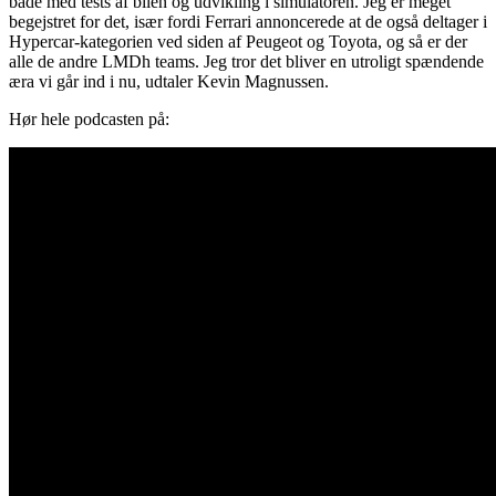
både med tests af bilen og udvikling i simulatoren. Jeg er meget
begejstret for det, især fordi Ferrari annoncerede at de også deltager i
Hypercar-kategorien ved siden af Peugeot og Toyota, og så er der
alle de andre LMDh teams. Jeg tror det bliver en utroligt spændende
æra vi går ind i nu, udtaler Kevin Magnussen.
Hør hele podcasten på: