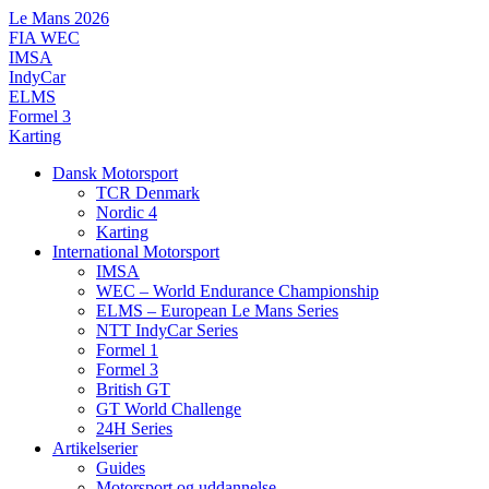
Videre
Le Mans 2026
til
FIA WEC
indhold
IMSA
IndyCar
ELMS
Formel 3
Karting
Dansk Motorsport
TCR Denmark
Nordic 4
Karting
International Motorsport
IMSA
WEC – World Endurance Championship
ELMS – European Le Mans Series
NTT IndyCar Series
Formel 1
Formel 3
British GT
GT World Challenge
24H Series
Artikelserier
Guides
Motorsport og uddannelse