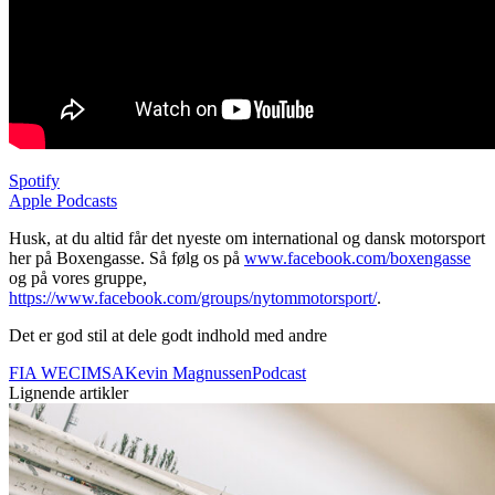
Spotify
Apple Podcasts
Husk, at du altid får det nyeste om international og dansk motorsport
her på Boxengasse. Så følg os på
www.facebook.com/boxengasse
og på vores gruppe,
https://www.facebook.com/groups/nytommotorsport/
.
Det er god stil at dele godt indhold med andre
FIA WEC
IMSA
Kevin Magnussen
Podcast
Lignende artikler