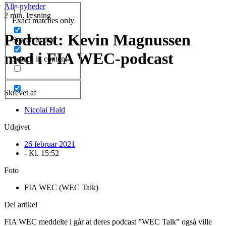
Alle nyheder
2 min. læsning
Exact matches only
Podcast: Kevin Magnussen
Search in title
med i FIA WEC-podcast
Search in content
Skrevet af
Nicolai Hald
Udgivet
26 februar 2021
- Kl.
15:52
Foto
FIA WEC (WEC Talk)
Del artikel
FIA WEC meddelte i går at deres podcast ”WEC Talk” også ville