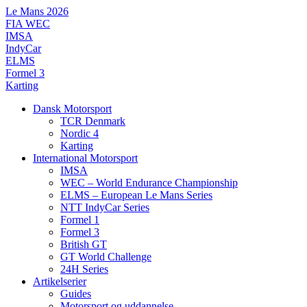
Videre
Le Mans 2026
til
FIA WEC
indhold
IMSA
IndyCar
ELMS
Formel 3
Karting
Dansk Motorsport
TCR Denmark
Nordic 4
Karting
International Motorsport
IMSA
WEC – World Endurance Championship
ELMS – European Le Mans Series
NTT IndyCar Series
Formel 1
Formel 3
British GT
GT World Challenge
24H Series
Artikelserier
Guides
Motorsport og uddannelse