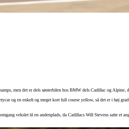
mps, men det er dels søsterbilen hos BMW dels Cadillac og Alpine, der 
etycar og en enkelt og meget kort full course yellow, så det er i høj grad 
e omgang vekslet til en andenplads, da Cadillacs Will Stevens satte et 