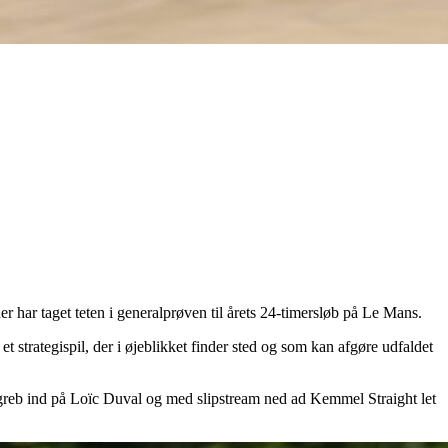
har taget teten i generalprøven til årets 24-timersløb på Le Mans.
et strategispil, der i øjeblikket finder sted og som kan afgøre udfaldet
angreb ind på Loïc Duval og med slipstream ned ad Kemmel Straight let