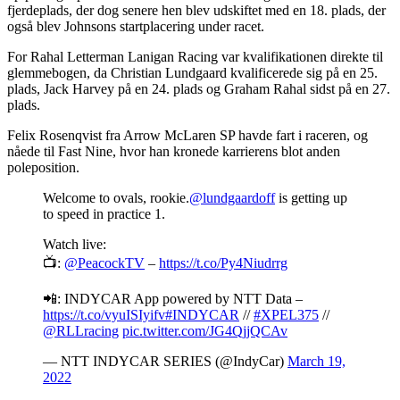
fjerdeplads, der dog senere hen blev udskiftet med en 18. plads, der
også blev Johnsons startplacering under racet.
For Rahal Letterman Lanigan Racing var kvalifikationen direkte til
glemmebogen, da Christian Lundgaard kvalificerede sig på en 25.
plads, Jack Harvey på en 24. plads og Graham Rahal sidst på en 27.
plads.
Felix Rosenqvist fra Arrow McLaren SP havde fart i raceren, og
nåede til Fast Nine, hvor han kronede karrierens blot anden
poleposition.
Welcome to ovals, rookie.
@lundgaardoff
is getting up
to speed in practice 1.
Watch live:
📺:
@PeacockTV
–
https://t.co/Py4Niudrrg
📲: INDYCAR App powered by NTT Data –
https://t.co/vyuISIyifv
#INDYCAR
//
#XPEL375
//
@RLLracing
pic.twitter.com/JG4QjjQCAv
— NTT INDYCAR SERIES (@IndyCar)
March 19,
2022