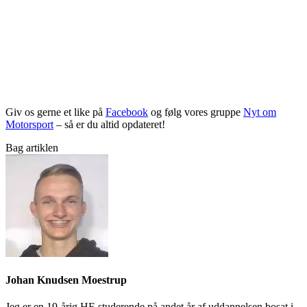
Giv os gerne et like på
Facebook
og følg vores gruppe
Nyt om
Motorsport
– så er du altid opdateret!
Bag artiklen
Johan Knudsen Moestrup
Jeg er en 19-årig HF-studerende på andet år af uddannelsen bosat i