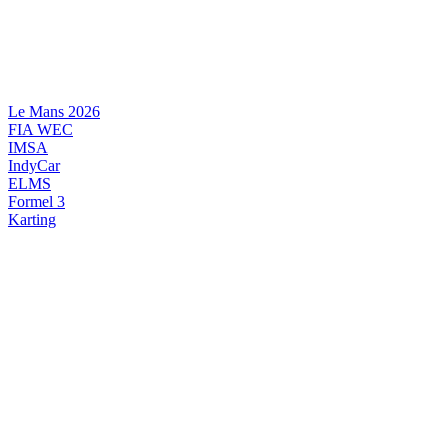
Videre
til
indhold
Le Mans 2026
FIA WEC
IMSA
IndyCar
ELMS
Formel 3
Karting
DANSK MOTORSPORT
INTERNATIONAL MOTORSPORT
ARTIKELSERIER