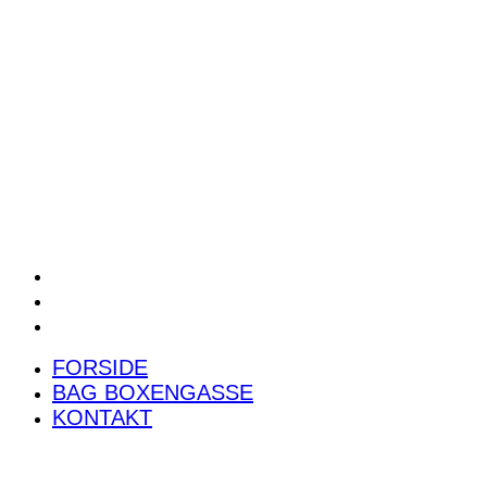
POWER RANKING
PODCAST
PRESSEMEDDELELSER
BILTEST
FORSIDE
BAG BOXENGASSE
KONTAKT
FORSIDE
BAG BOXENGASSE
KONTAKT