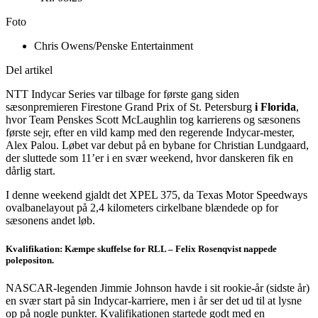
Foto
Chris Owens/Penske Entertainment
Del artikel
NTT Indycar Series var tilbage for første gang siden
sæsonpremieren Firestone Grand Prix of St. Petersburg
i Florida
,
hvor Team Penskes Scott McLaughlin tog karrierens og sæsonens
første sejr, efter en vild kamp med den regerende Indycar-mester,
Alex Palou. Løbet var debut på en bybane for Christian Lundgaard,
der sluttede som 11’er i en svær weekend, hvor danskeren fik en
dårlig start.
I denne weekend gjaldt det XPEL 375, da Texas Motor Speedways
ovalbanelayout på 2,4 kilometers cirkelbane blændede op for
sæsonens andet løb.
Kvalifikation: Kæmpe skuffelse for RLL – Felix Rosenqvist nappede
polepositon.
NASCAR-legenden Jimmie Johnson havde i sit rookie-år (sidste år)
en svær start på sin Indycar-karriere, men i år ser det ud til at lysne
op på nogle punkter. Kvalifikationen startede godt med en