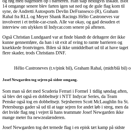
og røg med bagenden op i barrieren. Han slap heldigvis uskadt. Blot
14 omgange senere blev farten igen sat ned og de gule flag kom til
syne, de Andretti Autosports Devlin DeFransesco (R), Graham
Rahal fra RLL og Meyer Shank Racings Hélio Castroneves var
involveret i et treble-car-crash. Alle var okay, og gad desuden et
interview om ulykken til Indycar.com senere på aftenen.
Også Christian Lundgaard var at finde blandt de deltagere der ikke
kunne gennemføre, da han i sit exit af sving to ramte barrieren og
knækkede frontvingen. Bilen så ikke umiddelbart ud til at have taget
flere skader, trods Christians DNF.
Hélio Castroneves (t.v/pink bil), Graham Rahal, (midt/blå bil) o
Josef Newgarden tog sejren på sidste omgang.
Som man så det med Scuderia Ferrari i Formel 1 tidlig søndag aften,
så blev det også en dobbeltsejr i NTT Indycar Series, da Team
Penske også tog en dobbeltsejr. Sejrsherren Scott McLaughlin fra St.
Petersburgs gader så ud til at tage sejren for andet løb i streg, men da
det hvide flag røg i vejret lå hans teammate Josef Newgarden ikke
mange meter fra newzealænderen.
Josef Newgarden tog det ternede flag i en episk tæt kamp på sidste