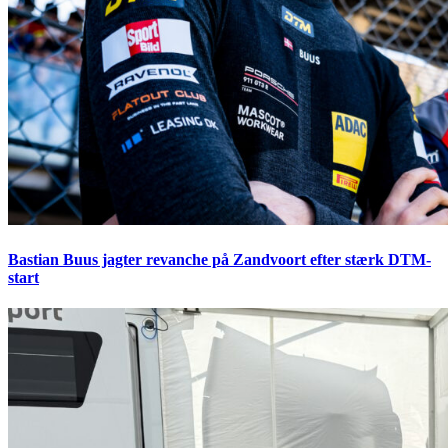
Bastian Buus jagter revanche på Zandvoort efter stærk DTM-
start