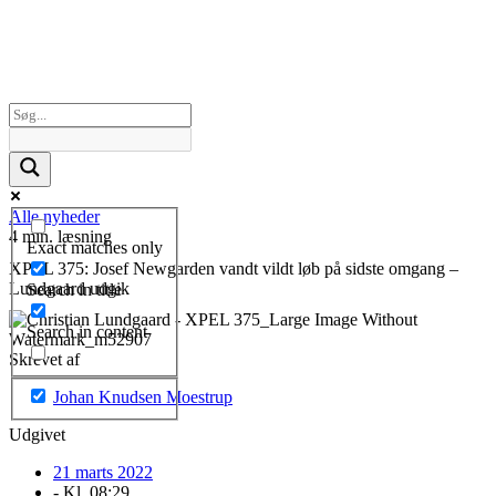
Alle nyheder
4 min. læsning
Exact matches only
XPEL 375: Josef Newgarden vandt vildt løb på sidste omgang –
Lundgaard udgik
Search in title
Search in content
Skrevet af
Johan Knudsen Moestrup
Udgivet
21 marts 2022
- Kl.
08:29