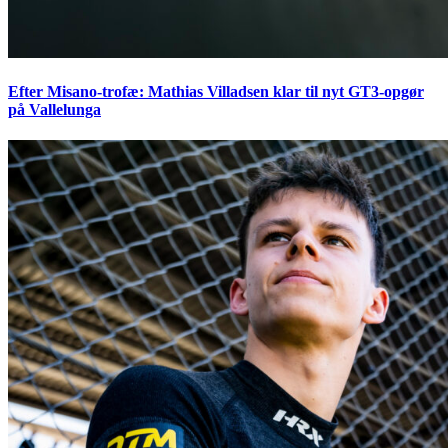
Efter Misano-trofæ: Mathias Villadsen klar til nyt GT3-opgør
på Vallelunga