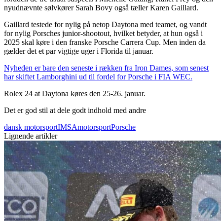
nyudnævnte sølvkører Sarah Bovy også tæller Karen Gaillard.
Gaillard testede for nylig på netop Daytona med teamet, og vandt
for nylig Porsches junior-shootout, hvilket betyder, at hun også i
2025 skal køre i den franske Porsche Carrera Cup. Men inden da
gælder det et par vigtige uger i Florida til januar.
Nyheden er bare den seneste i rækken fra Iron Dames, som senest
har skiftet Lamborghini ud til fordel for Porsche i FIA WEC.
Rolex 24 at Daytona køres den 25-26. januar.
Det er god stil at dele godt indhold med andre
dansk motorsport
IMSA
motorsport
Porsche
Lignende artikler