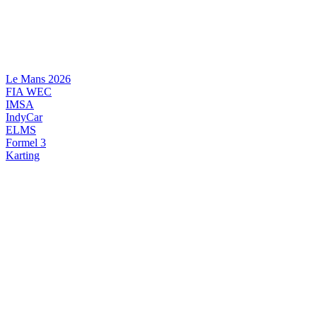
Videre
til
indhold
Le Mans 2026
FIA WEC
IMSA
IndyCar
ELMS
Formel 3
Karting
DANSK MOTORSPORT
INTERNATIONAL MOTORSPORT
ARTIKELSERIER