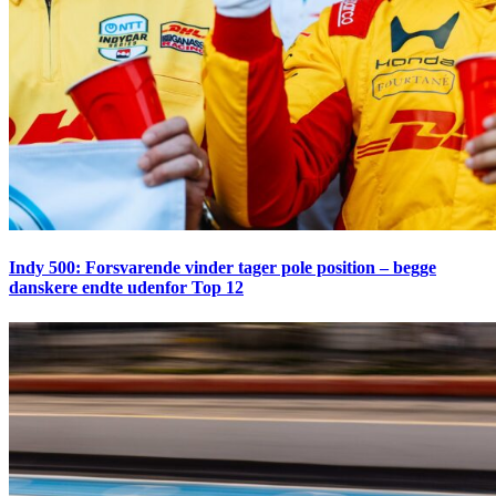
Indy 500: Forsvarende vinder tager pole position – begge
danskere endte udenfor Top 12