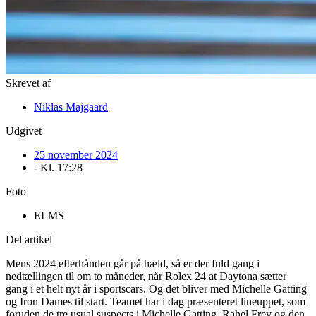
Skrevet af
Niklas Majgaard
Udgivet
25 november 2024
- Kl.
17:28
Foto
ELMS
Del artikel
Mens 2024 efterhånden går på hæld, så er der fuld gang i
nedtællingen til om to måneder, når Rolex 24 at Daytona sætter
gang i et helt nyt år i sportscars. Og det bliver med Michelle Gatting
og Iron Dames til start. Teamet har i dag præsenteret lineuppet, som
foruden de tre usual suspects i Michelle Gatting, Rahel Frey og den