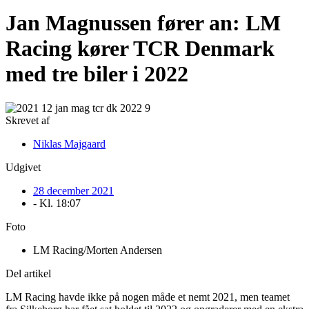
Jan Magnussen fører an: LM
Racing kører TCR Denmark
med tre biler i 2022
Skrevet af
Niklas Majgaard
Udgivet
28 december 2021
- Kl.
18:07
Foto
LM Racing/Morten Andersen
Del artikel
LM Racing havde ikke på nogen måde et nemt 2021, men teamet