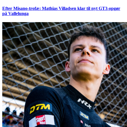
Efter Misano-trofæ: Mathias Villadsen klar til nyt GT3-opgør
på Vallelunga