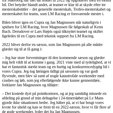
fra Silkeborg har fået sat holdet til 2022 og opgraderer med en ekstra
bil. Det betyder blandt andet, at teamet er klar til at skyde efter tre
mesterskabstitler – det generelle mesterskab, Trofeo-mesterskabet og
mesterskabet for teams, som LM Racing er forsvarende mestre i.
Bilen bliver igen en Cupra og Jan Magnussen står naturligvis i
spidsen for LM Racing, hvor Magnussen får følgeskab af Kenn
Bach. Derudover er Lars Højris også tilknyttet teamet og skifter
ligeledes til en Cupra med teknisk support fra LM Racing.
2022 bliver derfor en sæson, som Jan Magnussen på alle måder
glæder sig til at få gang i:
– Jeg har store forventninger til den kommende sæson og glæder
mig helt vildt til at komme i gang. 2021 viste med al tydelighed, at vi
har et fantastisk stærkt team og en hurtig og konkurrencedygtig bil i
vores Cupra. Jeg tog føringen tidligt på sæsonen og var godt
flyvende, men blev så ramt af nogle katastrofale weekender med
crashes og løb, som jeg efterfølgende ikke kunne gennemføre,
forklarer Jan Magnussen og tilføjer:
– Det kostede dyrt på pointkontoen, og at jeg samtidig missede en
afdeling på grund af min deltagelse i 24-timersløbet på Le Mans
gjorde ikke situationen bedre. Jeg håber på, at vi har brugt vores
kvote for uheld og kan se frem til en 2022-sæson, hvor vi får flere af
de gode weekender, lyder det fra Jan Magnussen.