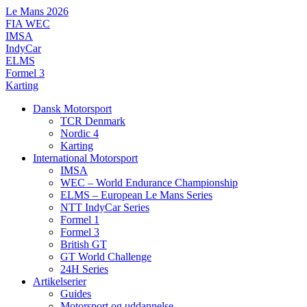
Videre
Le Mans 2026
til
FIA WEC
indhold
IMSA
IndyCar
ELMS
Formel 3
Karting
Dansk Motorsport
TCR Denmark
Nordic 4
Karting
International Motorsport
IMSA
WEC – World Endurance Championship
ELMS – European Le Mans Series
NTT IndyCar Series
Formel 1
Formel 3
British GT
GT World Challenge
24H Series
Artikelserier
Guides
Motorsport og uddannelse