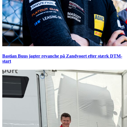
Bastian Buus jagter revanche på Zandvoort efter stærk DTM-
start