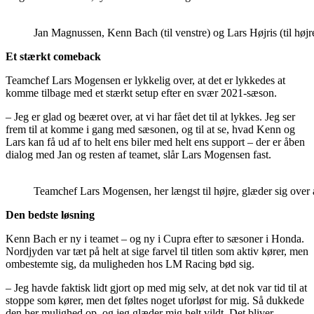
Jan Magnussen, Kenn Bach (til venstre) og Lars Højris (til 
Et stærkt comeback
Teamchef Lars Mogensen er lykkelig over, at det er lykkedes at
komme tilbage med et stærkt setup efter en svær 2021-sæson.
– Jeg er glad og beæret over, at vi har fået det til at lykkes. Jeg ser
frem til at komme i gang med sæsonen, og til at se, hvad Kenn og
Lars kan få ud af to helt ens biler med helt ens support – der er åben
dialog med Jan og resten af teamet, slår Lars Mogensen fast.
Teamchef Lars Mogensen, her længst til højre, glæder sig ove
Den bedste løsning
Kenn Bach er ny i teamet – og ny i Cupra efter to sæsoner i Honda.
Nordjyden var tæt på helt at sige farvel til titlen som aktiv kører, men
ombestemte sig, da muligheden hos LM Racing bød sig.
– Jeg havde faktisk lidt gjort op med mig selv, at det nok var tid til at
stoppe som kører, men det føltes noget uforløst for mig. Så dukkede
den her mulighed op, og jeg glæder mig helt vildt. Det bliver