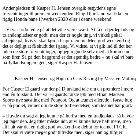
Andenpladsen til Kasper H. Jensen overgik østjydens egne
forventninger til premiereweekenden. Ring Djursland var ikke en
rigtig Honda-bane i hverken 2020 eller i denne weekend:
– Vi var forberedte på at det ville være svært. At få en fjerdeplads og
to andenpladser er godt, men der er nogle ting, vi virkelig skal
arbejde på, hvis vi skal køre i Cupra-tempo. Men god weekend og
det er dejligt at få skudt det i gang. Vi vidste, at vi gik ind til det her
uden de store forventninger, og jeg regnede selv med at komme ud
som firer. Så på den baggrund er det egentlig bedre – nu skal vi bare
på Jyllandsringen igen, siger Kasper H. Jensen.
Kasper H. Jensen og High on Cars Racing by Massive Motorsport 
For Casper Elgaard var der på Djursland tale om en premiere i mere
end én forstand. Det var Elgaards første løb med Brian Madsen
Sports nye satsning med Peugeot. Og at teamet allerede i første hug
er på podiet, vidner om de store forberedelser, som teamet har gjort.
– Havde du sagt at jeg kunne gå herfra med en tredjeplads, så havde
jeg taget den. Jeg føler måske lidt, at vi kunne have haft mere, men
alt i alt var det en rigtig god weekend og debut for teamet i TCR.
Det skal vi være meget godt tilfredse med, siger han og tilføjer: