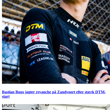
Bastian Buus jagter revanche på Zandvoort efter stærk DTM-
start