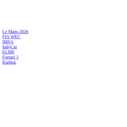
Videre
til
indhold
Le Mans 2026
FIA WEC
IMSA
IndyCar
ELMS
Formel 3
Karting
DANSK MOTORSPORT
INTERNATIONAL MOTORSPORT
ARTIKELSERIER