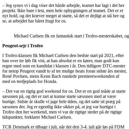
– Jeg synes vi i dag viser det hårde arbejde, teamet har lagt i det her
projekt. Ikke bare i test, men hele opbygningen af teamet. Det er et
nyt hold, og det kræver meget at starte, så det er dejligt at stå her og
se, at arbejdet har båret frugt for os.
Michael Carlsen fik en fantastisk start i Trofeo-mesterskabet,
Peugeot-sejr i Trofeo
I Trofeo-klassen fik Michael Carlsen den bedste start på 2021, efter
han over tre løb fik vist, at han absolut er en kører, man godt kan
regne med som en kandidat i klassen i år. Den tidligere DTC-mester
for netop Peugeot vandt to af tre mulige heats foran sidste års mester,
René Povlsen, mens Kenn Bach rundede premiereweekenden af
med en tredjeplads for Honda.
– Det var en rigtig god weekend for os. Det er en god måde at starte
sæsonen på, og det er rart at kunne starte sæsonen med at være
hurtige. Sidste år skulle vi jage hele tiden, og det satte sit præg på
sæsonen der. Jeg er egentlig ikke sikker på, at jeg var hurtigst i
Trofeo den her weekend, men vi var de rigtige steder på de rigtige
tidspunkter, forklarer Michael Carlsen.
TCR Denmark er tilbage i juli, når det den 3-4. juli går løs på FDM