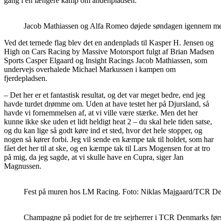
gang i en længere kamp om andenpladsen.
Jacob Mathiassen og Alfa Romeo døjede søndagen igennem med
Ved det ternede flag blev det en andenplads til Kasper H. Jensen og
High on Cars Racing by Massive Motorsport fulgt af Brian Madsen
Sports Casper Elgaard og Insight Racings Jacob Mathiassen, som
undervejs overhalede Michael Markussen i kampen om
fjerdepladsen.
– Det her er et fantastisk resultat, og det var meget bedre, end jeg
havde turdet drømme om. Uden at have testet her på Djursland, så
havde vi fornemmelsen af, at vi ville være stærke. Men det her
kunne ikke ske uden et lidt heldigt heat 2 – du skal hele tiden satse,
og du kan lige så godt køre ind et sted, hvor det hele stopper, og
nogen så kører forbi. Jeg vil sende en kæmpe tak til holdet, som har
fået det her til at ske, og en kæmpe tak til Lars Mogensen for at tro
på mig, da jeg sagde, at vi skulle have en Cupra, siger Jan
Magnussen.
Fest på muren hos LM Racing. Foto: Niklas Majgaard/TCR D
Champagne på podiet for de tre sejrherrer i TCR Denmarks fø