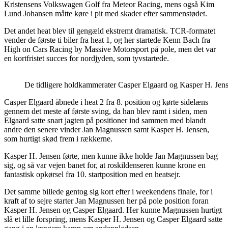
Kristensens Volkswagen Golf fra Meteor Racing, mens også Kim
Lund Johansen måtte køre i pit med skader efter sammenstødet.
Det andet heat blev til gengæld ekstremt dramatisk. TCR-formatet
vender de første ti biler fra heat 1, og her startede Kenn Bach fra
High on Cars Racing by Massive Motorsport på pole, men det var
en kortfristet succes for nordjyden, som tyvstartede.
De tidligere holdkammerater Casper Elgaard og Kasper H. Jens
Casper Elgaard åbnede i heat 2 fra 8. position og kørte sidelæns
gennem det meste af første sving, da han blev ramt i siden, men
Elgaard satte snart jagten på positioner ind sammen med blandt
andre den senere vinder Jan Magnussen samt Kasper H. Jensen,
som hurtigt skød frem i rækkerne.
Kasper H. Jensen førte, men kunne ikke holde Jan Magnussen bag
sig, og så var vejen banet for, at roskildenseren kunne krone en
fantastisk opkørsel fra 10. startposition med en heatsejr.
Det samme billede gentog sig kort efter i weekendens finale, for i
kraft af to sejre starter Jan Magnussen her på pole position foran
Kasper H. Jensen og Casper Elgaard. Her kunne Magnussen hurtigt
slå et lille forspring, mens Kasper H. Jensen og Casper Elgaard satte