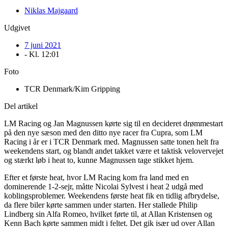
Niklas Majgaard
Udgivet
7 juni 2021
- Kl.
12:01
Foto
TCR Denmark/Kim Gripping
Del artikel
LM Racing og Jan Magnussen kørte sig til en decideret drømmestart
på den nye sæson med den ditto nye racer fra Cupra, som LM
Racing i år er i TCR Denmark med. Magnussen satte tonen helt fra
weekendens start, og blandt andet takket være et taktisk velovervejet
og stærkt løb i heat to, kunne Magnussen tage stikket hjem.
Efter et første heat, hvor LM Racing kom fra land med en
dominerende 1-2-sejr, måtte Nicolai Sylvest i heat 2 udgå med
koblingsproblemer. Weekendens første heat fik en tidlig afbrydelse,
da flere biler kørte sammen under starten. Her stallede Philip
Lindberg sin Alfa Romeo, hvilket førte til, at Allan Kristensen og
Kenn Bach kørte sammen midt i feltet. Det gik især ud over Allan