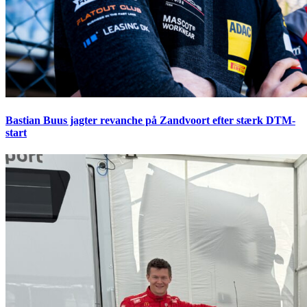
Bastian Buus jagter revanche på Zandvoort efter stærk DTM-
start