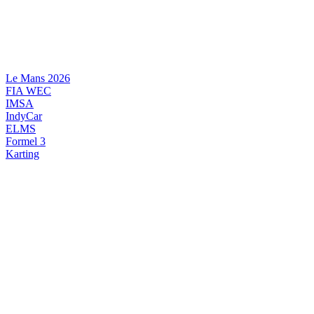
Videre
til
indhold
Le Mans 2026
FIA WEC
IMSA
IndyCar
ELMS
Formel 3
Karting
DANSK MOTORSPORT
INTERNATIONAL MOTORSPORT
ARTIKELSERIER