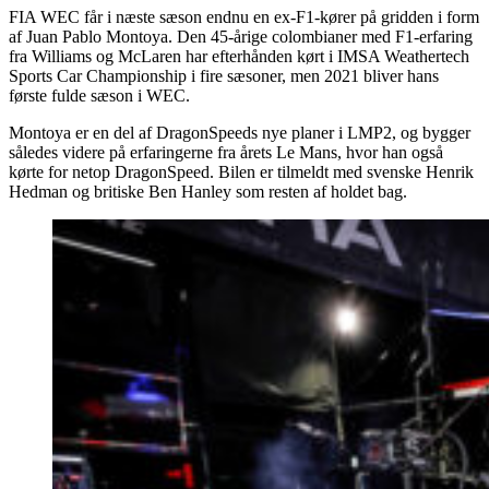
FIA WEC får i næste sæson endnu en ex-F1-kører på gridden i form
af Juan Pablo Montoya. Den 45-årige colombianer med F1-erfaring
fra Williams og McLaren har efterhånden kørt i IMSA Weathertech
Sports Car Championship i fire sæsoner, men 2021 bliver hans
første fulde sæson i WEC.
Montoya er en del af DragonSpeeds nye planer i LMP2, og bygger
således videre på erfaringerne fra årets Le Mans, hvor han også
kørte for netop DragonSpeed. Bilen er tilmeldt med svenske Henrik
Hedman og britiske Ben Hanley som resten af holdet bag.