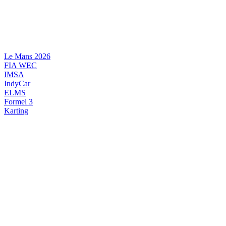
Videre
til
indhold
Le Mans 2026
FIA WEC
IMSA
IndyCar
ELMS
Formel 3
Karting
DANSK MOTORSPORT
INTERNATIONAL MOTORSPORT
ARTIKELSERIER