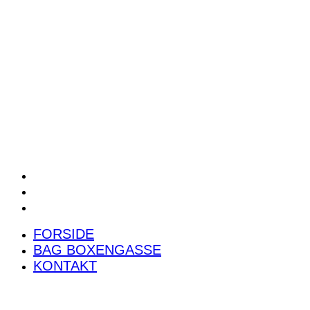
POWER RANKING
PODCAST
PRESSEMEDDELELSER
BILTEST
FORSIDE
BAG BOXENGASSE
KONTAKT
FORSIDE
BAG BOXENGASSE
KONTAKT