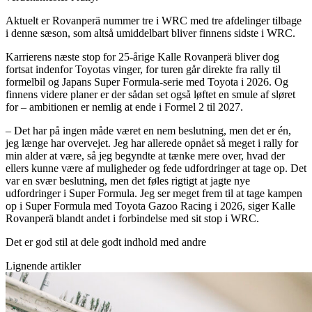
Aktuelt er Rovanperä nummer tre i WRC med tre afdelinger tilbage
i denne sæson, som altså umiddelbart bliver finnens sidste i WRC.
Karrierens næste stop for 25-årige Kalle Rovanperä bliver dog
fortsat indenfor Toyotas vinger, for turen går direkte fra rally til
formelbil og Japans Super Formula-serie med Toyota i 2026. Og
finnens videre planer er der sådan set også løftet en smule af sløret
for – ambitionen er nemlig at ende i Formel 2 til 2027.
– Det har på ingen måde været en nem beslutning, men det er én,
jeg længe har overvejet. Jeg har allerede opnået så meget i rally for
min alder at være, så jeg begyndte at tænke mere over, hvad der
ellers kunne være af muligheder og fede udfordringer at tage op. Det
var en svær beslutning, men det føles rigtigt at jagte nye
udfordringer i Super Formula. Jeg ser meget frem til at tage kampen
op i Super Formula med Toyota Gazoo Racing i 2026, siger Kalle
Rovanperä blandt andet i forbindelse med sit stop i WRC.
Det er god stil at dele godt indhold med andre
Lignende artikler