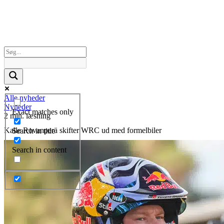
Alle nyheder
Nyheder
Exact matches only
2 min. læsning
Kalle Rovanperä skifter WRC ud med formelbiler
Search in title
Search in content