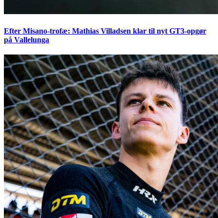
Efter Misano-trofæ: Mathias Villadsen klar til nyt GT3-opgør
på Vallelunga