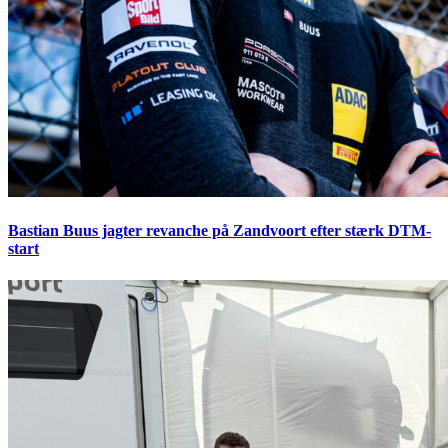
Bastian Buus jagter revanche på Zandvoort efter stærk DTM-
start