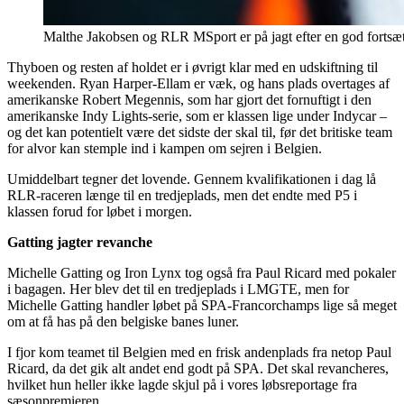
Malthe Jakobsen og RLR MSport er på jagt efter en god fortsæ
Thyboen og resten af holdet er i øvrigt klar med en udskiftning til
weekenden. Ryan Harper-Ellam er væk, og hans plads overtages af
amerikanske Robert Megennis, som har gjort det fornuftigt i den
amerikanske Indy Lights-serie, som er klassen lige under Indycar –
og det kan potentielt være det sidste der skal til, før det britiske team
for alvor kan stemple ind i kampen om sejren i Belgien.
Umiddelbart tegner det lovende. Gennem kvalifikationen i dag lå
RLR-raceren længe til en tredjeplads, men det endte med P5 i
klassen forud for løbet i morgen.
Gatting jagter revanche
Michelle Gatting og Iron Lynx tog også fra Paul Ricard med pokaler
i bagagen. Her blev det til en tredjeplads i LMGTE, men for
Michelle Gatting handler løbet på SPA-Francorchamps lige så meget
om at få has på den belgiske banes luner.
I fjor kom teamet til Belgien med en frisk andenplads fra netop Paul
Ricard, da det gik alt andet end godt på SPA. Det skal revancheres,
hvilket hun heller ikke lagde skjul på i vores løbsreportage fra
sæsonpremieren.