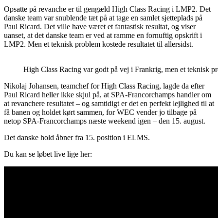
Opsatte på revanche er til gengæld High Class Racing i LMP2. Det
danske team var snublende tæt på at tage en samlet sjetteplads på
Paul Ricard. Det ville have været et fantastisk resultat, og viser
uanset, at det danske team er ved at ramme en fornuftig opskrift i
LMP2. Men et teknisk problem kostede resultatet til allersidst.
High Class Racing var godt på vej i Frankrig, men et teknisk
Nikolaj Johansen, teamchef for High Class Racing, lagde da efter
Paul Ricard heller ikke skjul på, at SPA-Francorchamps handler om
at revanchere resultatet – og samtidigt er det en perfekt lejlighed til at
få banen og holdet kørt sammen, for WEC vender jo tilbage på
netop SPA-Francorchamps næste weekend igen – den 15. august.
Det danske hold åbner fra 15. position i ELMS.
Du kan se løbet live lige her: