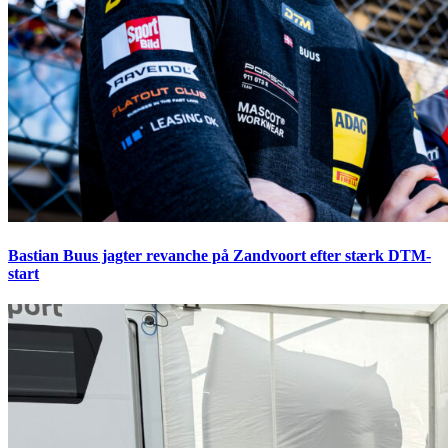
Bastian Buus jagter revanche på Zandvoort efter stærk DTM-
start