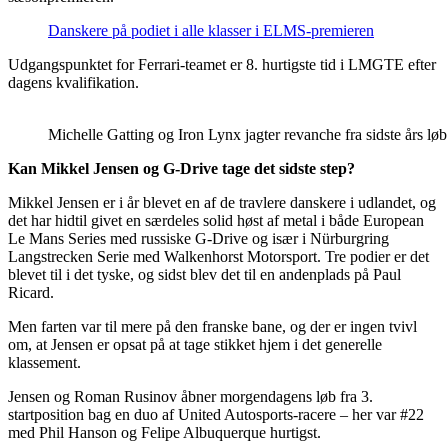
Danskere på podiet i alle klasser i ELMS-premieren
Udgangspunktet for Ferrari-teamet er 8. hurtigste tid i LMGTE efter
dagens kvalifikation.
Michelle Gatting og Iron Lynx jagter revanche fra sidste års 
Kan Mikkel Jensen og G-Drive tage det sidste step?
Mikkel Jensen er i år blevet en af de travlere danskere i udlandet, og
det har hidtil givet en særdeles solid høst af metal i både European
Le Mans Series med russiske G-Drive og især i Nürburgring
Langstrecken Serie med Walkenhorst Motorsport. Tre podier er det
blevet til i det tyske, og sidst blev det til en andenplads på Paul
Ricard.
Men farten var til mere på den franske bane, og der er ingen tvivl
om, at Jensen er opsat på at tage stikket hjem i det generelle
klassement.
Jensen og Roman Rusinov åbner morgendagens løb fra 3.
startposition bag en duo af United Autosports-racere – her var #22
med Phil Hanson og Felipe Albuquerque hurtigst.