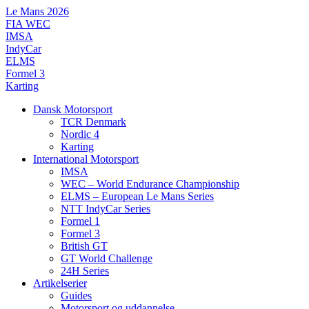
Videre
Le Mans 2026
til
FIA WEC
indhold
IMSA
IndyCar
ELMS
Formel 3
Karting
Dansk Motorsport
TCR Denmark
Nordic 4
Karting
International Motorsport
IMSA
WEC – World Endurance Championship
ELMS – European Le Mans Series
NTT IndyCar Series
Formel 1
Formel 3
British GT
GT World Challenge
24H Series
Artikelserier
Guides
Motorsport og uddannelse