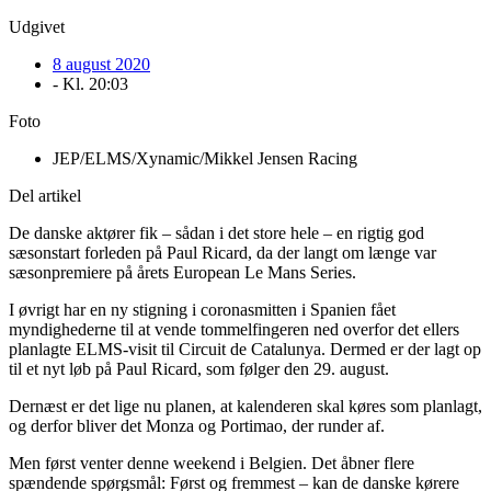
Udgivet
8 august 2020
- Kl.
20:03
Foto
JEP/ELMS/Xynamic/Mikkel Jensen Racing
Del artikel
De danske aktører fik – sådan i det store hele – en rigtig god
sæsonstart forleden på Paul Ricard, da der langt om længe var
sæsonpremiere på årets European Le Mans Series.
I øvrigt har en ny stigning i coronasmitten i Spanien fået
myndighederne til at vende tommelfingeren ned overfor det ellers
planlagte ELMS-visit til Circuit de Catalunya. Dermed er der lagt op
til et nyt løb på Paul Ricard, som følger den 29. august.
Dernæst er det lige nu planen, at kalenderen skal køres som planlagt,
og derfor bliver det Monza og Portimao, der runder af.
Men først venter denne weekend i Belgien. Det åbner flere
spændende spørgsmål: Først og fremmest – kan de danske kørere