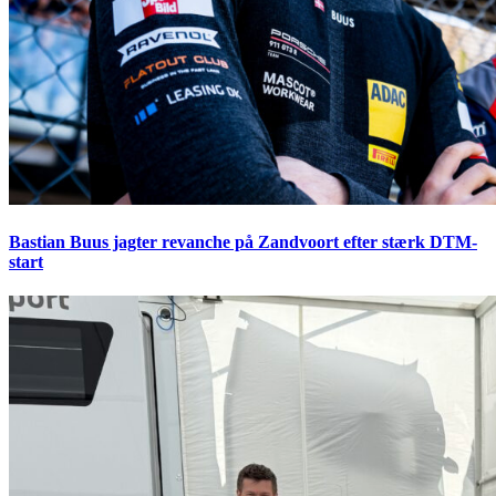
Bastian Buus jagter revanche på Zandvoort efter stærk DTM-
start