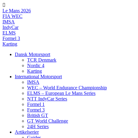
Videre
til
Le Mans 2026
indhold
FIA WEC
IMSA
IndyCar
ELMS
Formel 3
Karting
Dansk Motorsport
TCR Denmark
Nordic 4
Karting
International Motorsport
IMSA
WEC – World Endurance Championship
ELMS – European Le Mans Series
NTT IndyCar Series
Formel 1
Formel 3
British GT
GT World Challenge
24H Series
Artikelserier
Guides