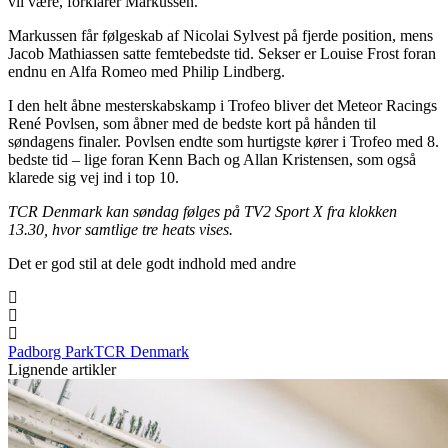
vil være, forklarer Markussen.
Markussen får følgeskab af Nicolai Sylvest på fjerde position, mens
Jacob Mathiassen satte femtebedste tid. Sekser er Louise Frost foran
endnu en Alfa Romeo med Philip Lindberg.
I den helt åbne mesterskabskamp i Trofeo bliver det Meteor Racings
René Povlsen, som åbner med de bedste kort på hånden til
søndagens finaler. Povlsen endte som hurtigste kører i Trofeo med 8.
bedste tid – lige foran Kenn Bach og Allan Kristensen, som også
klarede sig vej ind i top 10.
TCR Denmark kan søndag følges på TV2 Sport X fra klokken
13.30, hvor samtlige tre heats vises.
Det er god stil at dele godt indhold med andre
Padborg Park
TCR Denmark
Lignende artikler