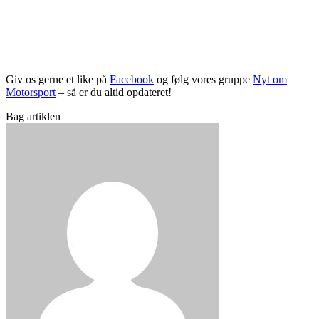
Giv os gerne et like på
Facebook
og følg vores gruppe
Nyt om
Motorsport
– så er du altid opdateret!
Bag artiklen