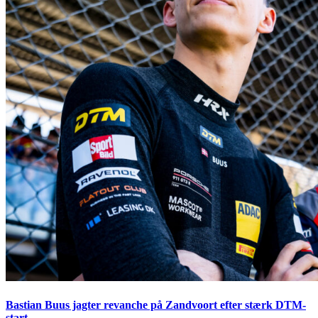
Bastian Buus jagter revanche på Zandvoort efter stærk DTM-
start