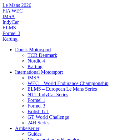
Videre
Le Mans 2026
til
FIA WEC
indhold
IMSA
IndyCar
ELMS
Formel 3
Karting
Dansk Motorsport
TCR Denmark
Nordic 4
Karting
International Motorsport
IMSA
WEC – World Endurance Championship
ELMS – European Le Mans Series
NTT IndyCar Series
Formel 1
Formel 3
British GT
GT World Challenge
24H Series
Artikelserier
Guides
Motorsport og uddannelse