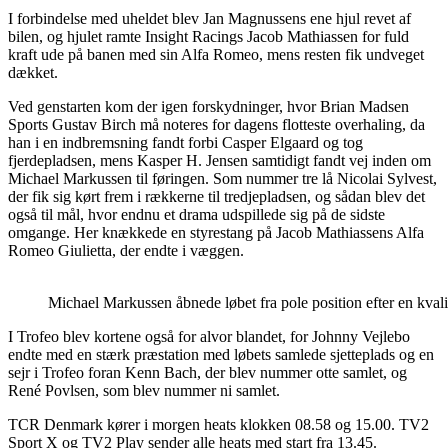
I forbindelse med uheldet blev Jan Magnussens ene hjul revet af
bilen, og hjulet ramte Insight Racings Jacob Mathiassen for fuld
kraft ude på banen med sin Alfa Romeo, mens resten fik undveget
dækket.
Ved genstarten kom der igen forskydninger, hvor Brian Madsen
Sports Gustav Birch må noteres for dagens flotteste overhaling, da
han i en indbremsning fandt forbi Casper Elgaard og tog
fjerdepladsen, mens Kasper H. Jensen samtidigt fandt vej inden om
Michael Markussen til føringen. Som nummer tre lå Nicolai Sylvest,
der fik sig kørt frem i rækkerne til tredjepladsen, og sådan blev det
også til mål, hvor endnu et drama udspillede sig på de sidste
omgange. Her knækkede en styrestang på Jacob Mathiassens Alfa
Romeo Giulietta, der endte i væggen.
Michael Markussen åbnede løbet fra pole position efter en kva
I Trofeo blev kortene også for alvor blandet, for Johnny Vejlebo
endte med en stærk præstation med løbets samlede sjetteplads og en
sejr i Trofeo foran Kenn Bach, der blev nummer otte samlet, og
René Povlsen, som blev nummer ni samlet.
TCR Denmark kører i morgen heats klokken 08.58 og 15.00. TV2
Sport X og TV2 Play sender alle heats med start fra 13.45.