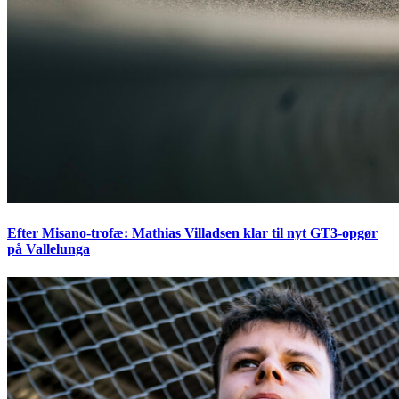
Efter Misano-trofæ: Mathias Villadsen klar til nyt GT3-opgør
på Vallelunga