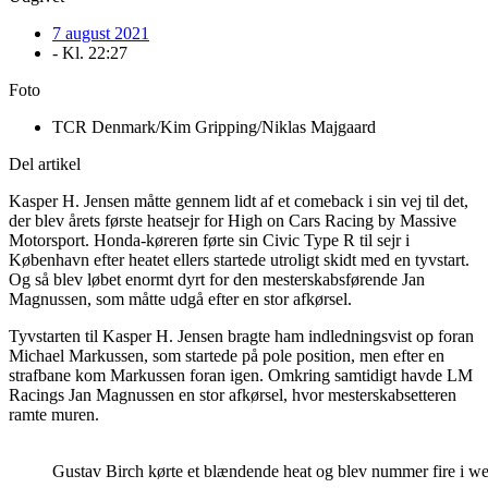
7 august 2021
- Kl.
22:27
Foto
TCR Denmark/Kim Gripping/Niklas Majgaard
Del artikel
Kasper H. Jensen måtte gennem lidt af et comeback i sin vej til det,
der blev årets første heatsejr for High on Cars Racing by Massive
Motorsport. Honda-køreren førte sin Civic Type R til sejr i
København efter heatet ellers startede utroligt skidt med en tyvstart.
Og så blev løbet enormt dyrt for den mesterskabsførende Jan
Magnussen, som måtte udgå efter en stor afkørsel.
Tyvstarten til Kasper H. Jensen bragte ham indledningsvist op foran
Michael Markussen, som startede på pole position, men efter en
strafbane kom Markussen foran igen. Omkring samtidigt havde LM
Racings Jan Magnussen en stor afkørsel, hvor mesterskabsetteren
ramte muren.
Gustav Birch kørte et blændende heat og blev nummer fire i w