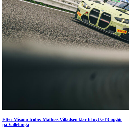
Efter Misano-trofæ: Mathias Villadsen klar til nyt GT3-opgør
på Vallelunga