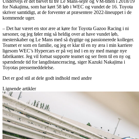
Undervejs er det blevet til tre Le Mans-sejre og VM-titlen i 2018/19
for Nakajima, som har kørt 58 løb i WEC og vundet de 16. Toyota
skriver samtidigt, at de forventer at præsentere 2022-lineuppet i de
kommende uger.
– Det har været en stor ære at køre for Toyota Gazoo Racing i ni
sæsoner, og jeg føler mig så heldig over at have vundet løb,
mesterskaber og Le Mans med så dygtige og passionerede kolleger.
Teamet er som en familie, og jeg er klar til en ny æra i min karriere
ligesom WEC’s Hypercars er på vej ind i en ny med mange nye
fabrikanter. Jeg vil fortsat supporte teamet og ser frem til en ny og
spændende tid for langdistanceracing, siger Kazuki Nakajima i
Toyotas pressemeddelelse.
Det er god stil at dele godt indhold med andre
Lignende artikler