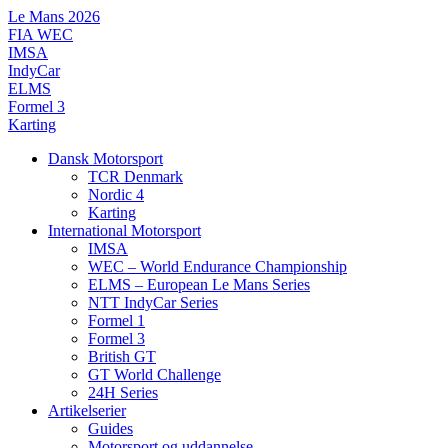
Videre
Le Mans 2026
til
FIA WEC
indhold
IMSA
IndyCar
ELMS
Formel 3
Karting
Dansk Motorsport
TCR Denmark
Nordic 4
Karting
International Motorsport
IMSA
WEC – World Endurance Championship
ELMS – European Le Mans Series
NTT IndyCar Series
Formel 1
Formel 3
British GT
GT World Challenge
24H Series
Artikelserier
Guides
Motorsport og uddannelse