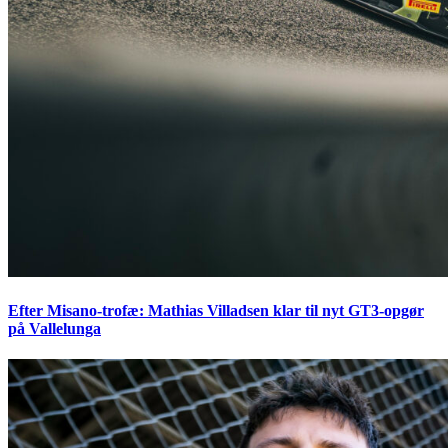
Efter Misano-trofæ: Mathias Villadsen klar til nyt GT3-opgør
på Vallelunga