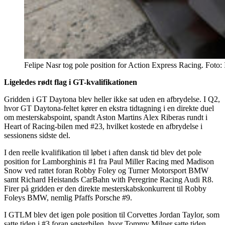
Felipe Nasr tog pole position for Action Express Racing. Foto
Ligeledes rødt flag i GT-kvalifikationen
Gridden i GT Daytona blev heller ikke sat uden en afbrydelse. I Q2,
hvor GT Daytona-feltet kører en ekstra tidtagning i en direkte duel
om mesterskabspoint, spandt Aston Martins Alex Riberas rundt i
Heart of Racing-bilen med #23, hvilket kostede en afbrydelse i
sessionens sidste del.
I den reelle kvalifikation til løbet i aften dansk tid blev det pole
position for Lamborghinis #1 fra Paul Miller Racing med Madison
Snow ved rattet foran Robby Foley og Turner Motorsport BMW
samt Richard Heistands CarBahn with Peregrine Racing Audi R8.
Firer på gridden er den direkte mesterskabskonkurrent til Robby
Foleys BMW, nemlig Pfaffs Porsche #9.
I GTLM blev det igen pole position til Corvettes Jordan Taylor, som
satte tiden i #3 foran søsterbilen, hvor Tommy Milner satte tiden.