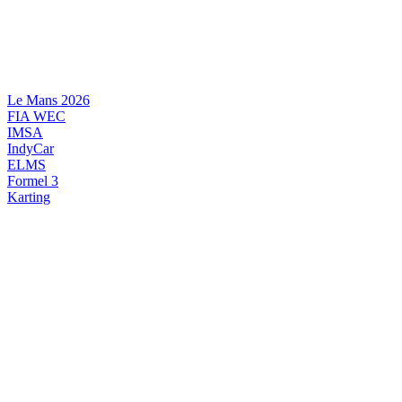
Videre
til
indhold
Le Mans 2026
FIA WEC
IMSA
IndyCar
ELMS
Formel 3
Karting
DANSK MOTORSPORT
INTERNATIONAL MOTORSPORT
ARTIKELSERIER