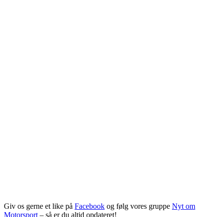
Giv os gerne et like på
Facebook
og følg vores gruppe
Nyt om
Motorsport
– så er du altid opdateret!