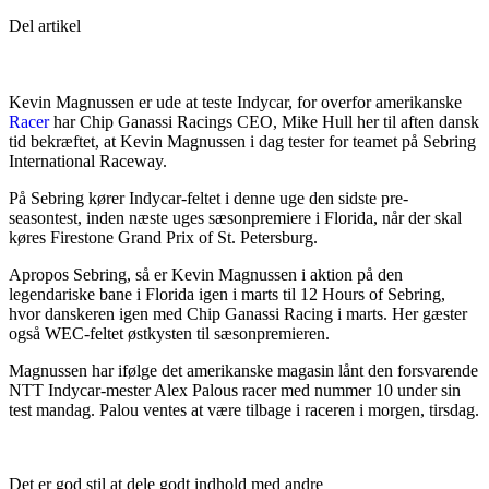
Del artikel
Kevin Magnussen er ude at teste Indycar, for overfor amerikanske
Racer
har Chip Ganassi Racings CEO, Mike Hull her til aften dansk
tid bekræftet, at Kevin Magnussen i dag tester for teamet på Sebring
International Raceway.
På Sebring kører Indycar-feltet i denne uge den sidste pre-
seasontest, inden næste uges sæsonpremiere i Florida, når der skal
køres Firestone Grand Prix of St. Petersburg.
Apropos Sebring, så er Kevin Magnussen i aktion på den
legendariske bane i Florida igen i marts til 12 Hours of Sebring,
hvor danskeren igen med Chip Ganassi Racing i marts. Her gæster
også WEC-feltet østkysten til sæsonpremieren.
Magnussen har ifølge det amerikanske magasin lånt den forsvarende
NTT Indycar-mester Alex Palous racer med nummer 10 under sin
test mandag. Palou ventes at være tilbage i raceren i morgen, tirsdag.
Det er god stil at dele godt indhold med andre