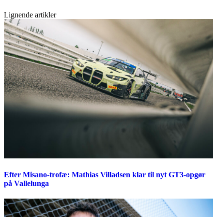
Lignende artikler
Efter Misano-trofæ: Mathias Villadsen klar til nyt GT3-opgør
på Vallelunga