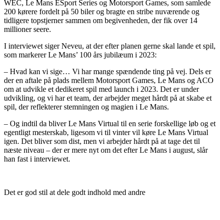
WEC, Le Mans ESport Series og Motorsport Games, som samlede
200 kørere fordelt på 50 biler og bragte en stribe nuværende og
tidligere topstjerner sammen om begivenheden, der fik over 14
millioner seere.
I interviewet siger Neveu, at der efter planen gerne skal lande et spil,
som markerer Le Mans’ 100 års jubilæum i 2023:
– Hvad kan vi sige… Vi har mange spændende ting på vej. Dels er
der en aftale på plads mellem Motorsport Games, Le Mans og ACO
om at udvikle et dedikeret spil med launch i 2023. Det er under
udvikling, og vi har et team, der arbejder meget hårdt på at skabe et
spil, der reflekterer stemningen og magien i Le Mans.
– Og indtil da bliver Le Mans Virtual til en serie forskellige løb og et
egentligt mesterskab, ligesom vi til vinter vil køre Le Mans Virtual
igen. Det bliver som dist, men vi arbejder hårdt på at tage det til
næste niveau – der er mere nyt om det efter Le Mans i august, slår
han fast i interviewet.
Det er god stil at dele godt indhold med andre