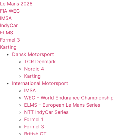
Videre
Le Mans 2026
til
FIA WEC
indhold
IMSA
IndyCar
ELMS
Formel 3
Karting
Dansk Motorsport
TCR Denmark
Nordic 4
Karting
International Motorsport
IMSA
WEC – World Endurance Championship
ELMS – European Le Mans Series
NTT IndyCar Series
Formel 1
Formel 3
British GT