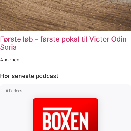
Første løb – første pokal til Victor Odin
Soria
Annonce:
Hør seneste podcast