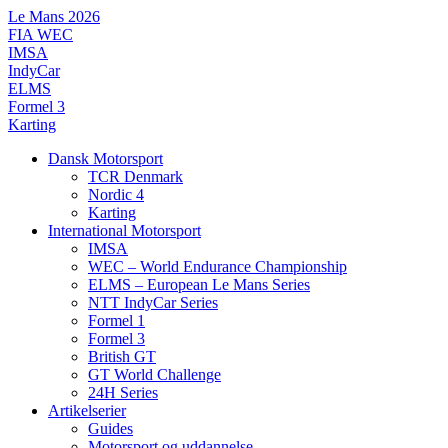
Videre
Le Mans 2026
til
FIA WEC
indhold
IMSA
IndyCar
ELMS
Formel 3
Karting
Dansk Motorsport
TCR Denmark
Nordic 4
Karting
International Motorsport
IMSA
WEC – World Endurance Championship
ELMS – European Le Mans Series
NTT IndyCar Series
Formel 1
Formel 3
British GT
GT World Challenge
24H Series
Artikelserier
Guides
Motorsport og uddannelse