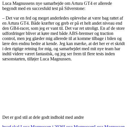
Luca Magnussens nye samarbejde om Artura GT4 er allerede
begyndt med en succesfuld test på Silverstone:
– Det var en fed og meget anderledes oplevelse at være bag rattet af
en Artura GT4. Både kræfter og greb er på et helt andet niveau end
den GB4-racer, som jeg er vant til. Det var ret utroligt. En af de store
udfordringer bliver at køre med både ABS-bremser og traction
control, men jeg glæder mig allerede til at komme tilbage i bilen og
lære den endnu bedre at kende. Jeg kan mærke, at det her er et skridt
i den rigtige retning for mig, og samarbejdet med mit nye team har
indtil videre været fantastisk, og jeg ser frem til flere tests inden
sæsonstarten, tilføjer Luca Magnussen.
Det er god stil at dele godt indhold med andre
hvad skal Luca Magnussen i 2026
Luca Magnussen
Luca Magnussen