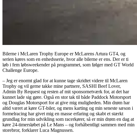
Bilerne i McLaren Trophy Europe er McLarens Artura GT4, og
serien køres som en enhedsserie, hvor alle bilerne er ens. Der er ti
løb i fem løbsweekender på programmet, som følger med GT World
Challenge Europe.
– Jeg er enormt glad for at kunne tage skridtet videre til McLaren
Trophy og vil gerne takke mine partnere, SASHI Beef Lover,
Admin By Request og resten af mit sponsornetværk for, at det har
kunnet lade sig gøre. Også en stor tak til både Paddock Motorsport
og Douglas Motorsport for at give mig muligheden. Min drøm har
altid været at køre GT-biler, og mens karting og min seneste sæson i
formelracing har givet mig en masse erfaring og skabt et stærkt
grundlag for min udvikling som racerkører, så er min drøm en dag at
køre 24-timersløbet på Le Mans – og forhåbentligt sammen med min
storebror, forklarer Luca Magnussen.