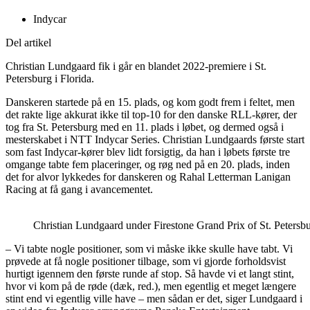
Indycar
Del artikel
Christian Lundgaard fik i går en blandet 2022-premiere i St.
Petersburg i Florida.
Danskeren startede på en 15. plads, og kom godt frem i feltet, men
det rakte lige akkurat ikke til top-10 for den danske RLL-kører, der
tog fra St. Petersburg med en 11. plads i løbet, og dermed også i
mesterskabet i NTT Indycar Series. Christian Lundgaards første start
som fast Indycar-kører blev lidt forsigtig, da han i løbets første tre
omgange tabte fem placeringer, og røg ned på en 20. plads, inden
det for alvor lykkedes for danskeren og Rahal Letterman Lanigan
Racing at få gang i avancementet.
Christian Lundgaard under Firestone Grand Prix of St. Petersbur
– Vi tabte nogle positioner, som vi måske ikke skulle have tabt. Vi
prøvede at få nogle positioner tilbage, som vi gjorde forholdsvist
hurtigt igennem den første runde af stop. Så havde vi et langt stint,
hvor vi kom på de røde (dæk, red.), men egentlig et meget længere
stint end vi egentlig ville have – men sådan er det, siger Lundgaard i