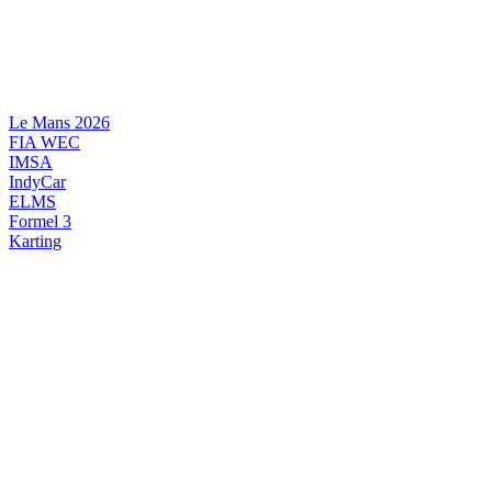
Videre
til
indhold
Le Mans 2026
FIA WEC
IMSA
IndyCar
ELMS
Formel 3
Karting
DANSK MOTORSPORT
INTERNATIONAL MOTORSPORT
ARTIKELSERIER