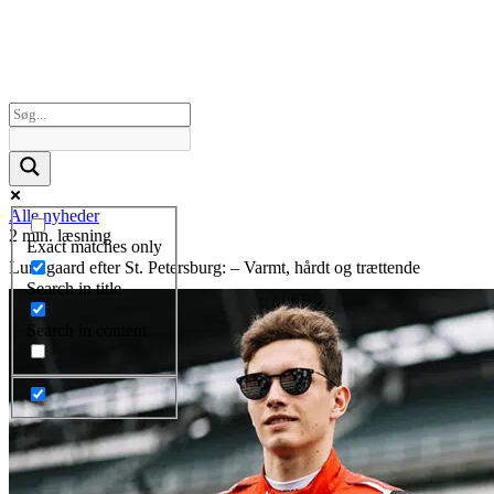
Alle nyheder
2 min. læsning
Exact matches only
Lundgaard efter St. Petersburg: – Varmt, hårdt og trættende
Search in title
Search in content