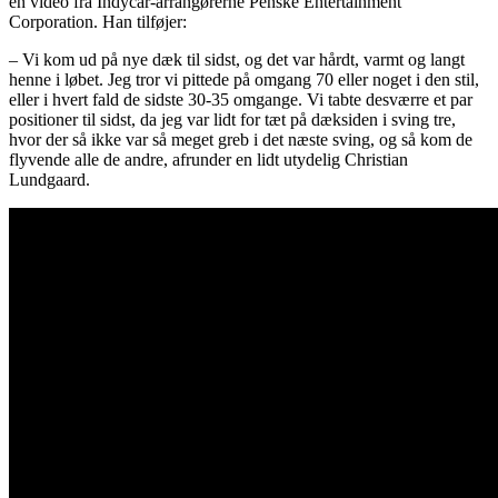
en video fra Indycar-arrangørerne Penske Entertainment
Corporation. Han tilføjer:
– Vi kom ud på nye dæk til sidst, og det var hårdt, varmt og langt
henne i løbet. Jeg tror vi pittede på omgang 70 eller noget i den stil,
eller i hvert fald de sidste 30-35 omgange. Vi tabte desværre et par
positioner til sidst, da jeg var lidt for tæt på dæksiden i sving tre,
hvor der så ikke var så meget greb i det næste sving, og så kom de
flyvende alle de andre, afrunder en lidt utydelig Christian
Lundgaard.