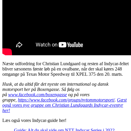
Næste udfordring for Christian Lundgaard og resten af Indycar-feltet
bliver sæsonens første løb på en ovalbane, når der skal køres 248
omgange på Texas Motor Speedway til XPEL 375 den 20. marts.
Husk, at du altid får det nyeste om international og dansk
motorsport her på Boxengasse. Så følg os
på
www.facebook.com/boxengasse
og på vores
gruppe,
https://www.facebook.com/groups/nytommotorsport/
.
Gæst
også vores nye gruppe om Christian Lundgaards Indycar-eventyr
her!
Læs også vores Indycar-guide her!
Guide: Alt du skal vide om NTT Indycar Series i 2022