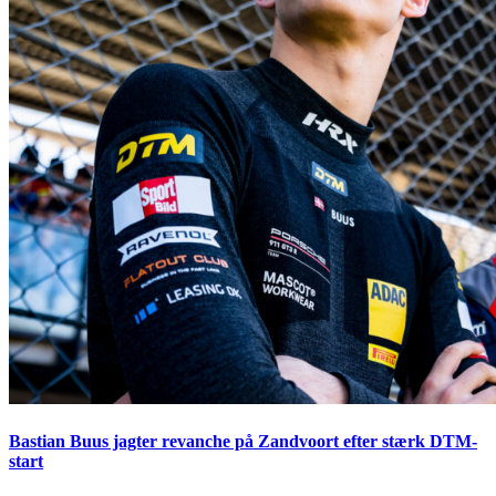
Bastian Buus jagter revanche på Zandvoort efter stærk DTM-
start