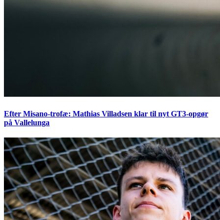
Efter Misano-trofæ: Mathias Villadsen klar til nyt GT3-opgør
på Vallelunga