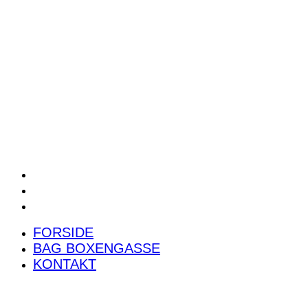
POWER RANKING
PODCAST
PRESSEMEDDELELSER
BILTEST
FORSIDE
BAG BOXENGASSE
KONTAKT
FORSIDE
BAG BOXENGASSE
KONTAKT