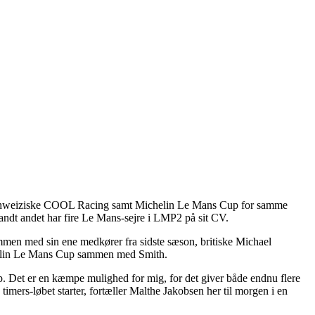
 for schweiziske COOL Racing samt Michelin Le Mans Cup for samme
landt andet har fire Le Mans-sejre i LMP2 på sit CV.
n med sin ene medkører fra sidste sæson, britiske Michael
helin Le Mans Cup sammen med Smith.
p. Det er en kæmpe mulighed for mig, for det giver både endnu flere
timers-løbet starter, fortæller Malthe Jakobsen her til morgen i en