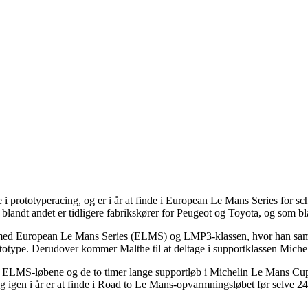
iere i prototyperacing, og er i år at finde i European Le Mans Series
blandt andet er tidligere fabrikskører for Peugeot og Toyota, og som b
 med European Le Mans Series (ELMS) og LMP3-klassen, hvor han samme
otype. Derudover kommer Malthe til at deltage i supportklassen Mic
køre ELMS-løbene og de to timer lange supportløb i Michelin Le Mans Cu
g igen i år er at finde i Road to Le Mans-opvarmningsløbet før selve 24 