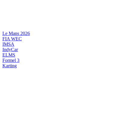
Videre
til
indhold
Le Mans 2026
FIA WEC
IMSA
IndyCar
ELMS
Formel 3
Karting
DANSK MOTORSPORT
INTERNATIONAL MOTORSPORT
ARTIKELSERIER