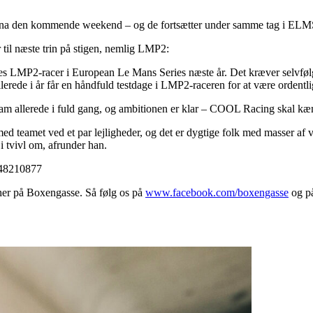
tona den kommende weekend – og de fortsætter under samme tag i ELM
r til næste trin på stigen, nemlig LMP2:
s LMP2-racer i European Le Mans Series næste år. Det kræver selvfølgeli
llerede i år får en håndfuld testdage i LMP2-raceren for at være ordentli
m allerede i fuld gang, og ambitionen er klar – COOL Racing skal 
med teamet ved et par lejligheder, og det er dygtige folk med masser af v
i tvivl om, afrunder han.
248210877
 her på Boxengasse. Så følg os på
www.facebook.com/boxengasse
og på