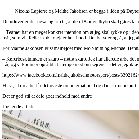
Nicolas Lapierre og Malthe Jakobsen er begge i ilden på Day
Derudover er der også lagt op til, at den 18-årige thybo skal gøres kla
– Teamet har en meget konkret intention om at jeg skal rykke op i dere
mål, som vi i fællesskab arbejder hen imod. Det betyder også, at jeg a
For Malthe Jakobsen er samarbejdet med Mo Smith og Michael Benha
– Kørerbesætningen er skarp – rigtig skarp. Jeg har allerede arbejdet 
i år, og vi kommer også til at kæmpe med om sejrene – det er jeg ikke 
https://www.facebook.com/malthejakobsenmotorsport/posts/339216
Husk, at du altid får det nyeste om international og dansk motorsport
Det er god stil at dele godt indhold med andre
Lignende artikler