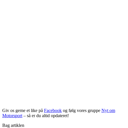
Giv os gerne et like på
Facebook
og følg vores gruppe
Nyt om
Motorsport
– så er du altid opdateret!
Bag artiklen