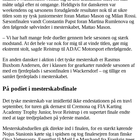
måtte udgå efter ni omgange. Heldigvis for danskeren var
weekendens og sæsonens forudgående resultater nok til at sikre
titlen som ny tysk juniormester foran Mattao Mason og Milan Rossi.
Sæsonfinalen vandt Constantin Papst foran Martina Rumlenova og
den følgende sølvvinder i mesterskabet, Mattao Mason.
– Vi har haft mange fede dueller gennem hele sæsonen og stærk
modstand. At det hele var nok for mig til at vinde titlen, gør mig
ekstremt stolt, sagde Reistrup til ADAC Motorsport efterfølgende.
En anden dansker i aktion i det tyske mesterskab er Rasmus
Buxbom Andersen, der i klassen for gearkarter rundede sæsonen af
med en fjerdeplads i sæsonfinalen i Wackersdorf – og tillige en
samlet fjerdeplads i mesterskabet.
På podiet i mesterskabsfinale
Det tyske mesterskab var imidlertid ikke endestationen på en travl
september, for turen gik dernæst til Cremona og FIA Karting
Academy Trophy Junior, hvor Reistrup i en supertæt finale endte
med at tage tredjepladsen på yderste mandat.
Mesterskabsduellen gik direkte ind i finalen, for en stærkt kørende
Nojus Stasionis kørte sig i spidsen og tog finalesejren foran finske
Oiva Vettenranta. Egentligt lå Maël Le Marchand fra Frankrig treer