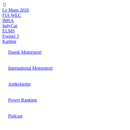
Videre
til
Le Mans 2026
indhold
FIA WEC
IMSA
IndyCar
ELMS
Formel 3
Karting
Dansk Motorsport
International Motorsport
Artikelserier
Power Ranking
Podcast