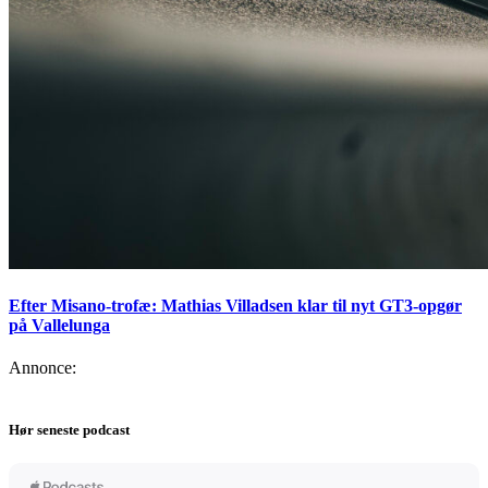
Efter Misano-trofæ: Mathias Villadsen klar til nyt GT3-opgør
på Vallelunga
Annonce:
Hør seneste podcast