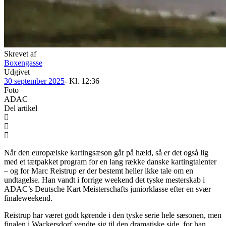
Skrevet af
Boxengasse
Udgivet
30 september 2025
- Kl.
12:36
Foto
ADAC
Del artikel
Når den europæiske kartingsæson går på hæld, så er det også lig
med et tætpakket program for en lang række danske kartingtalenter
– og for Marc Reistrup er der bestemt heller ikke tale om en
undtagelse. Han vandt i forrige weekend det tyske mesterskab i
ADAC’s Deutsche Kart Meisterschafts juniorklasse efter en svær
finaleweekend.
Reistrup har været godt kørende i den tyske serie hele sæsonen, men
finalen i Wackersdorf vendte sig til den dramatiske side, for han