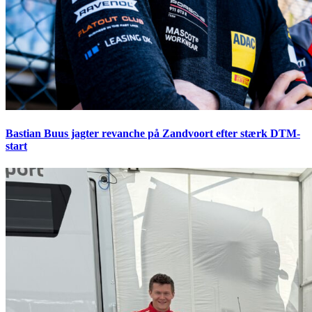
Bastian Buus jagter revanche på Zandvoort efter stærk DTM-
start