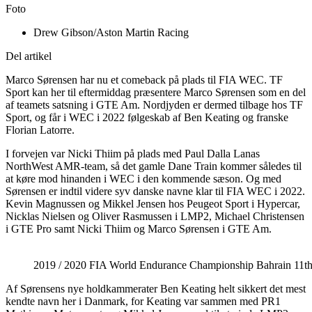
Foto
Drew Gibson/Aston Martin Racing
Del artikel
Marco Sørensen har nu et comeback på plads til FIA WEC. TF
Sport kan her til eftermiddag præsentere Marco Sørensen som en del
af teamets satsning i GTE Am. Nordjyden er dermed tilbage hos TF
Sport, og får i WEC i 2022 følgeskab af Ben Keating og franske
Florian Latorre.
I forvejen var Nicki Thiim på plads med Paul Dalla Lanas
NorthWest AMR-team, så det gamle Dane Train kommer således til
at køre mod hinanden i WEC i den kommende sæson. Og med
Sørensen er indtil videre syv danske navne klar til FIA WEC i 2022.
Kevin Magnussen og Mikkel Jensen hos Peugeot Sport i Hypercar,
Nicklas Nielsen og Oliver Rasmussen i LMP2, Michael Christensen
i GTE Pro samt Nicki Thiim og Marco Sørensen i GTE Am.
2019 / 2020 FIA World Endurance Championship Bahrain 11
Af Sørensens nye holdkammerater Ben Keating helt sikkert det mest
kendte navn her i Danmark, for Keating var sammen med PR1