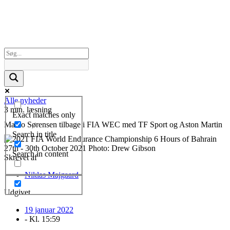
Alle nyheder
3 min. læsning
Exact matches only
Marco Sørensen tilbage i FIA WEC med TF Sport og Aston Martin
Search in title
Search in content
Skrevet af
Niklas Majgaard
Udgivet
19 januar 2022
- Kl.
15:59