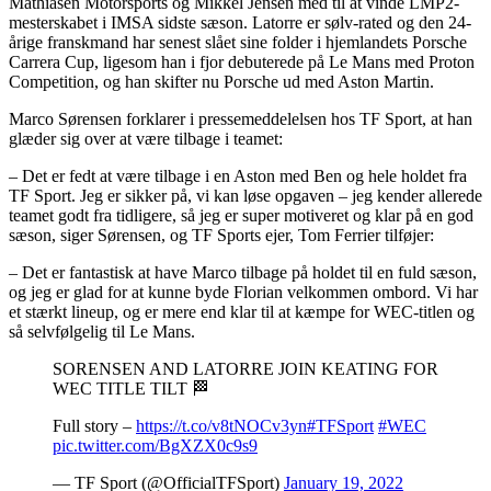
Mathiasen Motorsports og Mikkel Jensen med til at vinde LMP2-
mesterskabet i IMSA sidste sæson. Latorre er sølv-rated og den 24-
årige franskmand har senest slået sine folder i hjemlandets Porsche
Carrera Cup, ligesom han i fjor debuterede på Le Mans med Proton
Competition, og han skifter nu Porsche ud med Aston Martin.
Marco Sørensen forklarer i pressemeddelelsen hos TF Sport, at han
glæder sig over at være tilbage i teamet:
– Det er fedt at være tilbage i en Aston med Ben og hele holdet fra
TF Sport. Jeg er sikker på, vi kan løse opgaven – jeg kender allerede
teamet godt fra tidligere, så jeg er super motiveret og klar på en god
sæson, siger Sørensen, og TF Sports ejer, Tom Ferrier tilføjer:
– Det er fantastisk at have Marco tilbage på holdet til en fuld sæson,
og jeg er glad for at kunne byde Florian velkommen ombord. Vi har
et stærkt lineup, og er mere end klar til at kæmpe for WEC-titlen og
så selvfølgelig til Le Mans.
SORENSEN AND LATORRE JOIN KEATING FOR
WEC TITLE TILT 🏁
Full story –
https://t.co/v8tNOCv3yn
#TFSport
#WEC
pic.twitter.com/BgXZX0c9s9
— TF Sport (@OfficialTFSport)
January 19, 2022