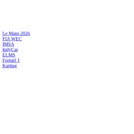
Videre
til
indhold
Le Mans 2026
FIA WEC
IMSA
IndyCar
ELMS
Formel 3
Karting
DANSK MOTORSPORT
INTERNATIONAL MOTORSPORT
ARTIKELSERIER