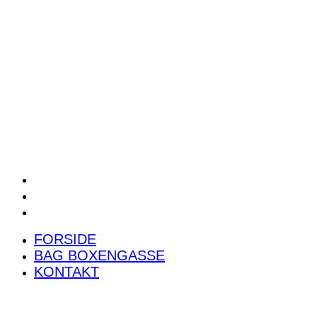
POWER RANKING
PODCAST
PRESSEMEDDELELSER
BILTEST
FORSIDE
BAG BOXENGASSE
KONTAKT
FORSIDE
BAG BOXENGASSE
KONTAKT