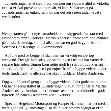
– Jyllandsringen er et sted, hvor kampen om stopuret altid er virkelig
tæt, så vi skal prøve at optimere alt, vi kan. Vi har testet på
Jyllandsringen en enkelt gang og når det også igen inden løbet i
weekenden.
Netop starten på det nye samarbejde kom strygende fra start med
sæsonpremieren i Padborg. Martin Andersen endte som finalevinder
på en stærk søndag, som på alle plan var en god begyndelse for
Selected Car Racings 2026-ambitioner.
– At åbne med os begge på skamlen var virkelig en top-top
weekend. Det gik fantastisk, og stemningen i teamet har været det
samme lige siden. Simon kom rigtig godt fra start og udvikler sig
super godt, så nu er nøglen i gåseøjne ‘bare’ at bygge videre på det
gode fundament, vi allerede har skabt, forklarer Martin Andersen.
Opgaven bliver til gengæld at bygge videre på det gode momentum.
Og her er sceneskiftet til Jyllandsringen vigtigt, for et par af Martin
Andersens nye konkurrenter i denne sæson er – traditionelt – godt
kørende på banen i Resenbro ved Silkeborg.
– Specielt Hegelund Motorsport og Kasper H. Jensen har det med at
være gode på Jyllandsringen, så det bliver bestemt vigtigt at vi er