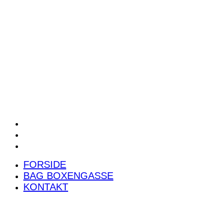
POWER RANKING
PODCAST
PRESSEMEDDELELSER
BILTEST
FORSIDE
BAG BOXENGASSE
KONTAKT
FORSIDE
BAG BOXENGASSE
KONTAKT