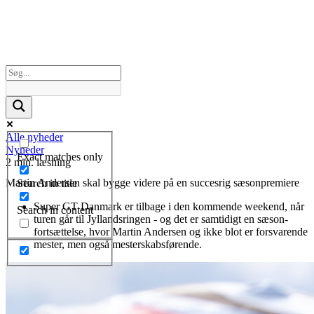
Alle nyheder
Nyheder
Exact matches only
2 min. læsning
Martin Andersen skal bygge videre på en succesrig sæsonpremiere
Search in title
Super GT Danmark er tilbage i den kommende weekend, når
Search in content
turen går til Jyllandsringen - og det er samtidigt en sæson-
fortsættelse, hvor Martin Andersen og ikke blot er forsvarende
mester, men også mesterskabsførende.