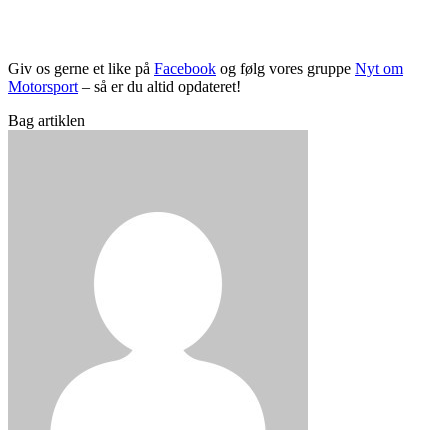
Giv os gerne et like på
Facebook
og følg vores gruppe
Nyt om
Motorsport
– så er du altid opdateret!
Bag artiklen