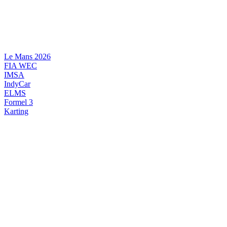
Videre
til
indhold
Le Mans 2026
FIA WEC
IMSA
IndyCar
ELMS
Formel 3
Karting
DANSK MOTORSPORT
INTERNATIONAL MOTORSPORT
ARTIKELSERIER