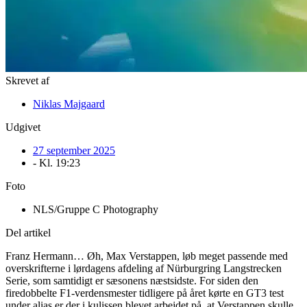
Skrevet af
Niklas Majgaard
Udgivet
27 september 2025
- Kl.
19:23
Foto
NLS/Gruppe C Photography
Del artikel
Franz Hermann… Øh, Max Verstappen, løb meget passende med
overskrifterne i lørdagens afdeling af Nürburgring Langstrecken
Serie, som samtidigt er sæsonens næstsidste. For siden den
firedobbelte F1-verdensmester tidligere på året kørte en GT3 test
under alias er der i kulissen blevet arbejdet på, at Verstappen skulle