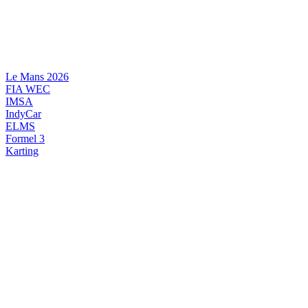
Videre
til
indhold
Le Mans 2026
FIA WEC
IMSA
IndyCar
ELMS
Formel 3
Karting
DANSK MOTORSPORT
INTERNATIONAL MOTORSPORT
ARTIKELSERIER