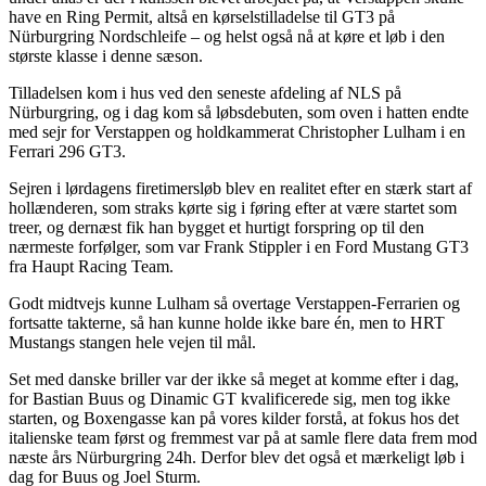
have en Ring Permit, altså en kørselstilladelse til GT3 på
Nürburgring Nordschleife – og helst også nå at køre et løb i den
største klasse i denne sæson.
Tilladelsen kom i hus ved den seneste afdeling af NLS på
Nürburgring, og i dag kom så løbsdebuten, som oven i hatten endte
med sejr for Verstappen og holdkammerat Christopher Lulham i en
Ferrari 296 GT3.
Sejren i lørdagens firetimersløb blev en realitet efter en stærk start af
hollænderen, som straks kørte sig i føring efter at være startet som
treer, og dernæst fik han bygget et hurtigt forspring op til den
nærmeste forfølger, som var Frank Stippler i en Ford Mustang GT3
fra Haupt Racing Team.
Godt midtvejs kunne Lulham så overtage Verstappen-Ferrarien og
fortsatte takterne, så han kunne holde ikke bare én, men to HRT
Mustangs stangen hele vejen til mål.
Set med danske briller var der ikke så meget at komme efter i dag,
for Bastian Buus og Dinamic GT kvalificerede sig, men tog ikke
starten, og Boxengasse kan på vores kilder forstå, at fokus hos det
italienske team først og fremmest var på at samle flere data frem mod
næste års Nürburgring 24h. Derfor blev det også et mærkeligt løb i
dag for Buus og Joel Sturm.