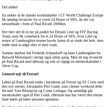
Del artikel
En række af de danske kombattanter i GT World Challenge Europe
fik søndag revanche for et svært 24 Hours of SPA, da der var
sæsonfinale i form af Paul Ricard 1000km.
Her blev det til en tur på podiet for Dennis Lind og FFF Racing
Team, som fik comeback fra et 24 Hours of SPA, hvor Lind og
resten af Lamborghini-teamet havde farten til at vinde det hele, men
endte med at udgå efter et stort crash.
Samme skæbne led Frederik Schandorff og hans Lamborghini fra
Barwell Motorsport i øvrigt også sidste gang. Men de tog revanche
på Paul Ricard med løbssejr og nok så vigtigt en mesterskabstitel i
Silver Cup.
Generel sejr til Ferrari
Løbet på Paul Ricard endte i hænderne på Ferrari og AF Corse med
den nye mester, Alessandro Pier Guidi, som i denne weekend delte
bil med Tom Blomqvist og Come Ledogar. Og samtidigt går
mesterskabet også til Pier Guidi, eftersom han har været den eneste
faste kører på bilen sæsonen igennem.