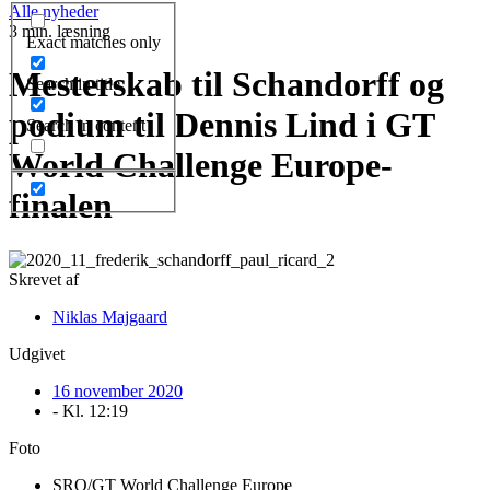
Alle nyheder
3 min. læsning
Exact matches only
Mesterskab til Schandorff og
Search in title
podium til Dennis Lind i GT
Search in content
World Challenge Europe-
finalen
Skrevet af
Niklas Majgaard
Udgivet
16 november 2020
- Kl.
12:19
Foto
SRO/GT World Challenge Europe