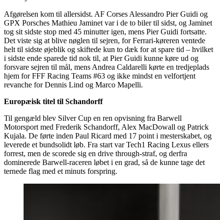
Afgørelsen kom til allersidst. AF Corses Alessandro Pier Guidi og
GPX Porsches Mathieu Jaminet var i de to biler til sidst, og Jaminet
tog sit sidste stop med 45 minutter igen, mens Pier Guidi fortsatte.
Det viste sig at blive nøglen til sejren, for Ferrari-køreren ventede
helt til sidste øjeblik og skiftede kun to dæk for at spare tid – hvilket
i sidste ende sparede tid nok til, at Pier Guidi kunne køre ud og
forsvare sejren til mål, mens Andrea Caldarelli kørte en tredjeplads
hjem for FFF Racing Teams #63 og ikke mindst en velfortjent
revanche for Dennis Lind og Marco Mapelli.
Europæisk titel til Schandorff
Til gengæld blev Silver Cup en ren opvisning fra Barwell
Motorsport med Frederik Schandorff, Alex MacDowall og Patrick
Kujala. De førte inden Paul Ricard med 17 point i mesterskabet, og
leverede et bundsolidt løb. Fra start var Tech1 Racing Lexus ellers
forrest, men de scorede sig en drive through-straf, og derfra
dominerede Barwell-raceren løbet i en grad, så de kunne tage det
ternede flag med et minuts forspring.