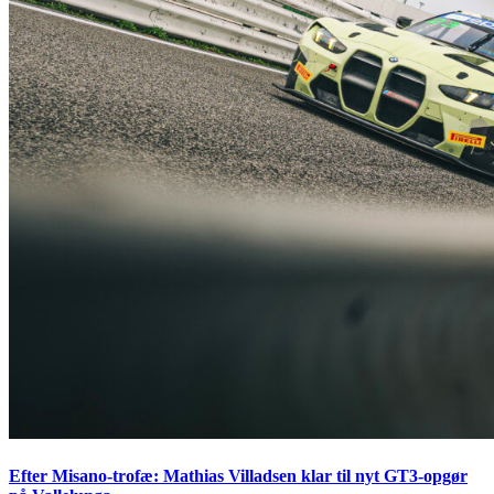
Efter Misano-trofæ: Mathias Villadsen klar til nyt GT3-opgør