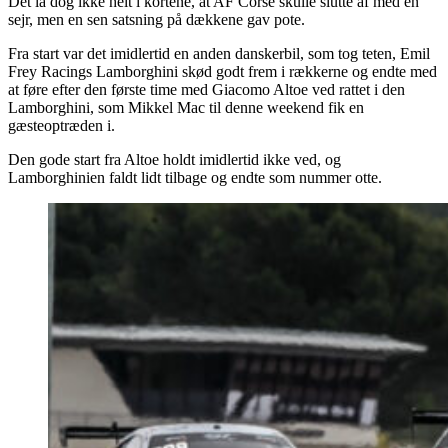
Det lå dog ikke helt i kortene, at AF Corse skulle slutte af med en
sejr, men en sen satsning på dækkene gav pote.
Fra start var det imidlertid en anden danskerbil, som tog teten, Emil
Frey Racings Lamborghini skød godt frem i rækkerne og endte med
at føre efter den første time med Giacomo Altoe ved rattet i den
Lamborghini, som Mikkel Mac til denne weekend fik en
gæsteoptræden i.
Den gode start fra Altoe holdt imidlertid ikke ved, og
Lamborghinien faldt lidt tilbage og endte som nummer otte.