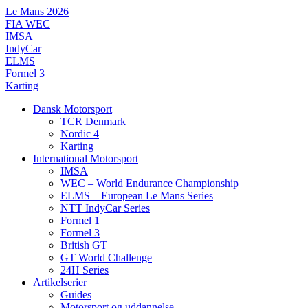
Videre
Le Mans 2026
til
FIA WEC
indhold
IMSA
IndyCar
ELMS
Formel 3
Karting
Dansk Motorsport
TCR Denmark
Nordic 4
Karting
International Motorsport
IMSA
WEC – World Endurance Championship
ELMS – European Le Mans Series
NTT IndyCar Series
Formel 1
Formel 3
British GT
GT World Challenge
24H Series
Artikelserier
Guides
Motorsport og uddannelse