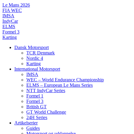
Videre
Le Mans 2026
til
FIA WEC
indhold
IMSA
IndyCar
ELMS
Formel 3
Karting
Dansk Motorsport
TCR Denmark
Nordic 4
Karting
International Motorsport
IMSA
WEC – World Endurance Championship
ELMS – European Le Mans Series
NTT IndyCar Series
Formel 1
Formel 3
British GT
GT World Challenge
24H Series
Artikelserier
Guides
Motorsport og uddannelse