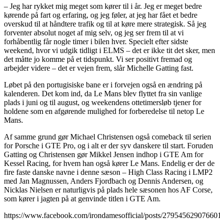
– Jeg har rykket mig meget som kører til i år. Jeg er meget bedre
kørende på fart og erfaring, og jeg føler, at jeg har fået et bedre
overskud til at håndtere trafik og til at køre mere strategisk. Så jeg
forventer absolut noget af mig selv, og jeg ser frem til at vi
forhåbentlig får nogle timer i bilen hver. Specielt efter sidste
weekend, hvor vi udgik tidligt i ELMS – det er ikke tit det sker, men
det måtte jo komme på et tidspunkt. Vi ser positivt fremad og
arbejder videre – det er vejen frem, slår Michelle Gatting fast.
Løbet på den portugisiske bane er i forvejen også en ændring på
kalenderen. Det kom ind, da Le Mans blev flyttet fra sin vanlige
plads i juni og til august, og weekendens ottetimersløb tjener for
holdene som en afgørende mulighed for forberedelse til netop Le
Mans.
Af samme grund gør Michael Christensen også comeback til serien
for Porsche i GTE Pro, og i alt er der syv danskere til start. Foruden
Gatting og Christensen gør Mikkel Jensen indhop i GTE Am for
Kessel Racing, for hvem han også kører Le Mans. Endelig er der de
fire faste danske navne i denne sæson – High Class Racing i LMP2
med Jan Magnussen, Anders Fjordbach og Dennis Andersen, og
Nicklas Nielsen er naturligvis på plads hele sæsonen hos AF Corse,
som kører i jagten på at genvinde titlen i GTE Am.
https://www.facebook.com/irondamesofficial/posts/27954562907660