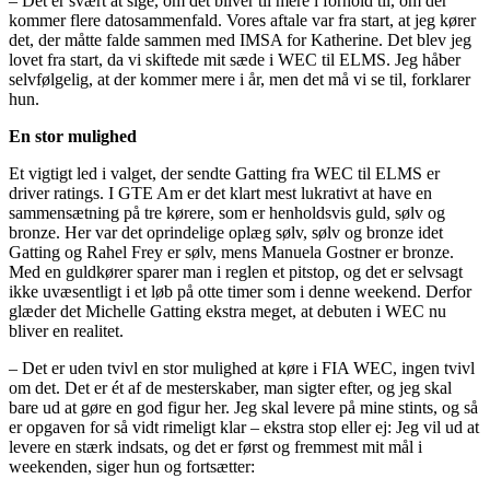
– Det er svært at sige, om det bliver til mere i forhold til, om der
kommer flere datosammenfald. Vores aftale var fra start, at jeg kører
det, der måtte falde sammen med IMSA for Katherine. Det blev jeg
lovet fra start, da vi skiftede mit sæde i WEC til ELMS. Jeg håber
selvfølgelig, at der kommer mere i år, men det må vi se til, forklarer
hun.
En stor mulighed
Et vigtigt led i valget, der sendte Gatting fra WEC til ELMS er
driver ratings. I GTE Am er det klart mest lukrativt at have en
sammensætning på tre kørere, som er henholdsvis guld, sølv og
bronze. Her var det oprindelige oplæg sølv, sølv og bronze idet
Gatting og Rahel Frey er sølv, mens Manuela Gostner er bronze.
Med en guldkører sparer man i reglen et pitstop, og det er selvsagt
ikke uvæsentligt i et løb på otte timer som i denne weekend. Derfor
glæder det Michelle Gatting ekstra meget, at debuten i WEC nu
bliver en realitet.
– Det er uden tvivl en stor mulighed at køre i FIA WEC, ingen tvivl
om det. Det er ét af de mesterskaber, man sigter efter, og jeg skal
bare ud at gøre en god figur her. Jeg skal levere på mine stints, og så
er opgaven for så vidt rimeligt klar – ekstra stop eller ej: Jeg vil ud at
levere en stærk indsats, og det er først og fremmest mit mål i
weekenden, siger hun og fortsætter: