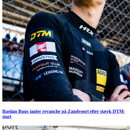
Bastian Buus jagter revanche på Zandvoort efter stærk DTM-
start