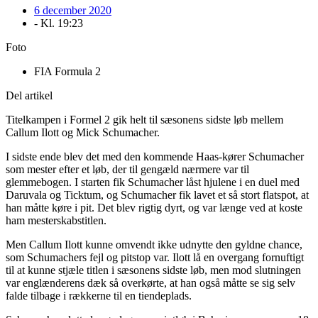
6 december 2020
- Kl.
19:23
Foto
FIA Formula 2
Del artikel
Titelkampen i Formel 2 gik helt til sæsonens sidste løb mellem
Callum Ilott og Mick Schumacher.
I sidste ende blev det med den kommende Haas-kører Schumacher
som mester efter et løb, der til gengæld nærmere var til
glemmebogen. I starten fik Schumacher låst hjulene i en duel med
Daruvala og Ticktum, og Schumacher fik lavet et så stort flatspot, at
han måtte køre i pit. Det blev rigtig dyrt, og var længe ved at koste
ham mesterskabstitlen.
Men Callum Ilott kunne omvendt ikke udnytte den gyldne chance,
som Schumachers fejl og pitstop var. Ilott lå en overgang fornuftigt
til at kunne stjæle titlen i sæsonens sidste løb, men mod slutningen
var englænderens dæk så overkørte, at han også måtte se sig selv
falde tilbage i rækkerne til en tiendeplads.