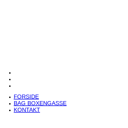
POWER RANKING
PODCAST
PRESSEMEDDELELSER
BILTEST
FORSIDE
BAG BOXENGASSE
KONTAKT
FORSIDE
BAG BOXENGASSE
KONTAKT