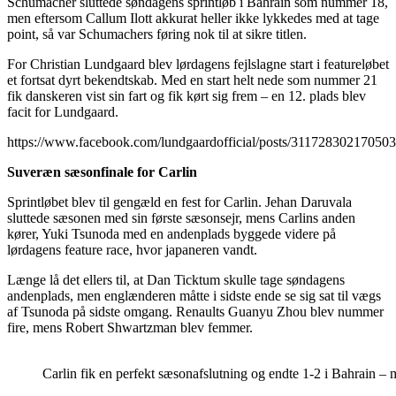
Schumacher sluttede søndagens sprintløb i Bahrain som nummer 18,
men eftersom Callum Ilott akkurat heller ikke lykkedes med at tage
point, så var Schumachers føring nok til at sikre titlen.
For Christian Lundgaard blev lørdagens fejlslagne start i featureløbet
et fortsat dyrt bekendtskab. Med en start helt nede som nummer 21
fik danskeren vist sin fart og fik kørt sig frem – en 12. plads blev
facit for Lundgaard.
https://www.facebook.com/lundgaardofficial/posts/31172830217050
Suveræn sæsonfinale for Carlin
Sprintløbet blev til gengæld en fest for Carlin. Jehan Daruvala
sluttede sæsonen med sin første sæsonsejr, mens Carlins anden
kører, Yuki Tsunoda med en andenplads byggede videre på
lørdagens feature race, hvor japaneren vandt.
Længe lå det ellers til, at Dan Ticktum skulle tage søndagens
andenplads, men englænderen måtte i sidste ende se sig sat til vægs
af Tsunoda på sidste omgang. Renaults Guanyu Zhou blev nummer
fire, mens Robert Shwartzman blev femmer.
Carlin fik en perfekt sæsonafslutning og endte 1-2 i Bahrain –