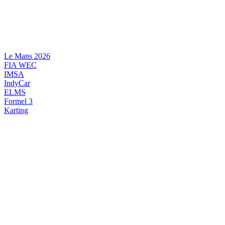
Videre
til
indhold
Le Mans 2026
FIA WEC
IMSA
IndyCar
ELMS
Formel 3
Karting
DANSK MOTORSPORT
INTERNATIONAL MOTORSPORT
ARTIKELSERIER