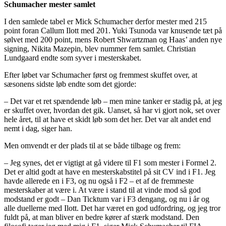
Schumacher mester samlet
I den samlede tabel er Mick Schumacher derfor mester med 215
point foran Callum Ilott med 201. Yuki Tsunoda var knusende tæt på
sølvet med 200 point, mens Robert Shwartzman og Haas’ anden nye
signing, Nikita Mazepin, blev nummer fem samlet. Christian
Lundgaard endte som syver i mesterskabet.
Efter løbet var Schumacher først og fremmest skuffet over, at
sæsonens sidste løb endte som det gjorde:
– Det var et ret spændende løb – men mine tanker er stadig på, at jeg
er skuffet over, hvordan det gik. Uanset, så har vi gjort nok, set over
hele året, til at have et skidt løb som det her. Det var alt andet end
nemt i dag, siger han.
Men omvendt er der plads til at se både tilbage og frem:
– Jeg synes, det er vigtigt at gå videre til F1 som mester i Formel 2.
Det er altid godt at have en mesterskabstitel på sit CV ind i F1. Jeg
havde allerede en i F3, og nu også i F2 – et af de fremmeste
mesterskaber at være i. At være i stand til at vinde mod så god
modstand er godt – Dan Ticktum var i F3 dengang, og nu i år og
alle duellerne med Ilott. Det har været en god udfordring, og jeg tror
fuldt på, at man bliver en bedre kører af stærk modstand. Den