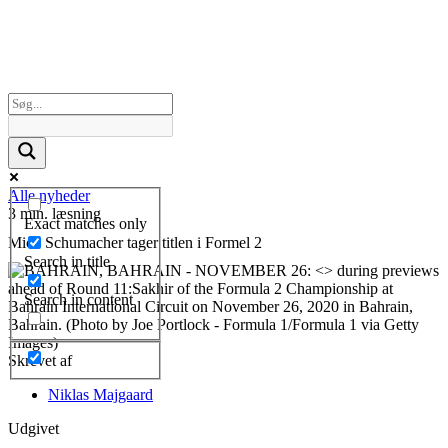
Alle nyheder
3 min. læsning
Exact matches only
Mick Schumacher tager titlen i Formel 2
Search in title
Search in content
Skrevet af
Niklas Majgaard
Udgivet